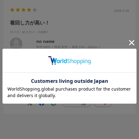
2026.4.19
着回し力が高い！
サイズ：M
カラー：IVORY
no name
年代:
30代
性別:
女性
身長:
156～160cm
体型:
ふつう
靴のサイズ:
24cm
普段の服のサイズ:
S
都道府県:
東京都
アンサンブルなのでこのセットだけでコーデが完結するのがありがた
いです。
もちろん別々に着ても可愛いですし、春秋どちらでも使えそうなので
使い勝手が良いのも嬉しいです。
参考になった
0
Like!
0