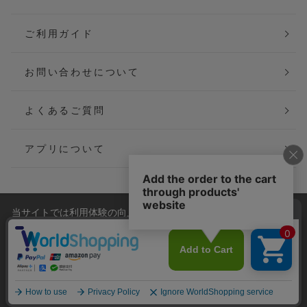
ご利用ガイド
お問い合わせについて
よくあるご質問
アプリについて
当サイトでは利用体験の向上およびコンテンツの最適な提供、ト
会社概要
特定商取引法に基づく表記
ラフィックの分析を目的としてCookieを使用しています。
サイトの閲覧を継続された場合、Cookieの利用に同意したことも
ご利用規約
個人情報保護方針
のといたします。
詳細については
プライバシーポリシー
をご確認ください。
Copyright(C) P&M co.,ltd All Rights Reserved.
承諾する