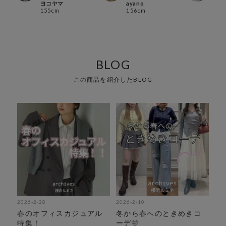
ヨコヤマ
ayano
ブ店
155cm
156cm
サカ
159
BLOG
この商品を紹介したBLOG
2026-2-28
2026-2-10
春のオフィスカジュアル
冬から春へのときめきコ
特集！
ーデ🩷