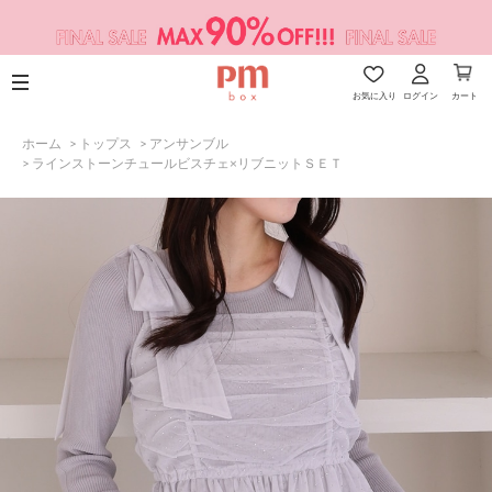
お気に入り
ログイン
カート
ホーム
>
トップス
>
アンサンブル
>
ラインストーンチュールビスチェ×リブニットＳＥＴ