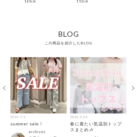
163cm
152cm
akar
157
BLOG
この商品を紹介したBLOG
2026-7-5
2026-4-24
202
気商
summer sale！
春に着たい気温別トップ
ar
スまとめ🎶
ア
archives