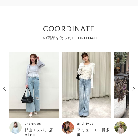
COORDINATE
この商品を使ったCOORDINATE
archives
archives
arc
郡山エスパル店
アミュエスト博多
大阪
m i r u
楓
ブ店