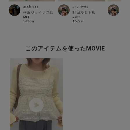
archives
archives
arc
横浜ジョイナス店
町田ルミネ店
町田
MEI
kaho
kah
161cm
157cm
157
このアイテムを使ったMOVIE