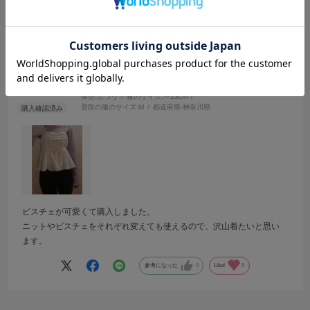
2026.3.17
合いで揃えるとGOOD👍
可愛いです
サイズ：M
カラー：GRAY
Myuu
年代:
30代
性別:
女性
身長:
156～160cm
体型:
ふつう
靴のサイズ:
～23cm
普段の服のサイズ:
M
都道府県:
神奈川県
ビスチェが可愛くて購入しました。
ニットやビスチェをそれぞれ変えても使えるので、沢山着たいと思い
ます。
参考になった
0
Like!
0