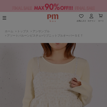
お気に入り
ログイン
カート
ホーム
>
トップス
>
アンサンブル
>
アソートバルーンビスチェ×リブニットプルオーバーＳＥＴ