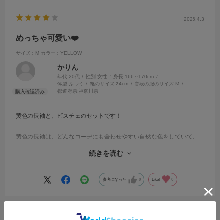
2026.4.3
めっちゃ可愛い❤️
サイズ：M
カラー：YELLOW
かりん
年代:
20代
性別:
女性
身長:
166～170cm
体型:
ふつう
靴のサイズ:
24cm
普段の服のサイズ:
M
都道府県:
神奈川県
黄色の長袖と、ビスチェのセットです！
黄色の長袖は、どんなコーデにも合わせやすい自然な色をしていて、
着回ししやすいです！💛
続きを読む
ただ、脇部分の皺寄りは少し気になるかなって感じ。
ビスチェはシースルーで、ブラの形が透けるのを隠してくれます！し
参考になった
0
Like!
0
かも裏にゴムが入っているから、風で“マリリンモンローのスカート”み
たいにならないです！笑
どちらも淡い色合いなので、羽織るジャケットや履くパンツも淡い色