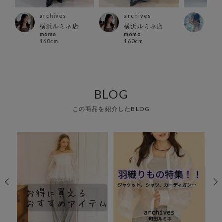
archives
archives
arc
ァイ
横浜ルミネ店
横浜ルミネ店
立川
momo
momo
い で
160cm
160cm
160
BLOG
この商品を紹介したBLOG