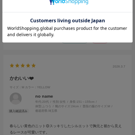
都道府県:
東京都
初めて購入させていただきました。
可愛くて細見えするトップスを探していて、ドンピシャなものに出会
えました…
参考になった
0
Like!
0
2026.3.7
かわいい❤️
サイズ：M
カラー：YELLOW
no name
年代:
20代
性別:
女性
身長:
151～155cm
体型:
ふつう
靴のサイズ:
24cm
普段の服のサイズ:
M
都道府県:
埼玉県
春らしい黄色のニット🟡スッキリしたシルエットで胸元と裾から見え
るレースが可愛いです。