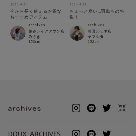
2026-4-24
2026-4-18
202
ド
今から長く使えるお得な
ちょっと寒い…羽織もの特
春
おすすめアイテム
集！！
中
archives
archives
越谷レイクタウン店
町田ルミネ店
みさき
ヤマシタ
150cm
152cm