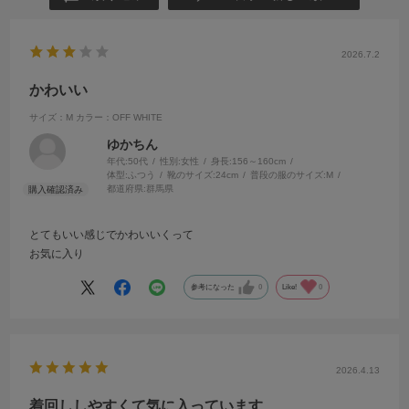
2026.7.2
かわいい
サイズ：M
カラー：OFF WHITE
ゆかちん
年代:
50代
性別:
女性
身長:
156～160cm
体型:
ふつう
靴のサイズ:
24cm
普段の服のサイズ:
M
都道府県:
群馬県
とてもいい感じでかわいいくって
お気に入り
参考になった
0
Like!
0
2026.4.13
着回ししやすくて気に入っています