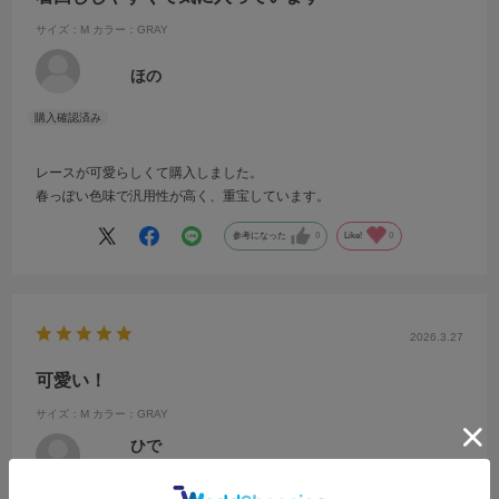
サイズ：M
カラー：GRAY
ほの
レースが可愛らしくて購入しました。
春っぽい色味で汎用性が高く、重宝しています。
参考になった
0
Like!
0
2026.3.27
可愛い！
サイズ：M
カラー：GRAY
ひで
年代:
20代
性別:
女性
身長:
166～170cm
体型:
ふつう
靴のサイズ:
24cm
普段の服のサイズ:
M