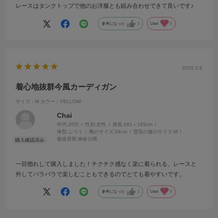
レースはタンクトップで他のお洋服とも組み合わせできて良いです♪
参考になった
0
Like!
0
2026.3.6
着心地抜群今風カーディガン
サイズ：M
カラー：YELLOW
Chai
年代:
20代
性別:
女性
身長:
161～165cm
体型:
ふつう
靴のサイズ:
24cm
普段の服のサイズ:
M
都道府県:
神奈川県
一目惚れして購入しました！チクチク感なく楽に着られる、レースと
外してバラバラで楽しむこともできるのでとても着やすいです。
参考になった
1
Like!
0