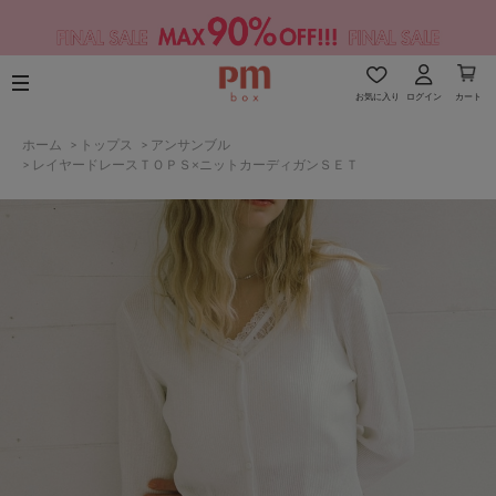
お気に入り
ログイン
カート
ホーム
>
トップス
>
アンサンブル
>
レイヤードレースＴＯＰＳ×ニットカーディガンＳＥＴ