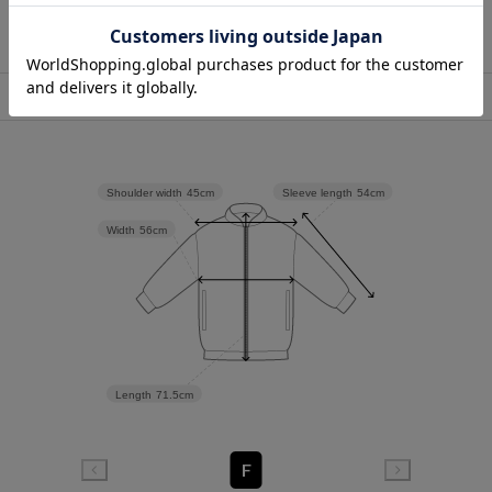
店舗在庫表示
Sleeve length
54cm
Shoulder width
45cm
Width
56cm
Length
71.5cm
F