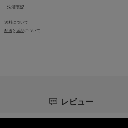
洗濯表記
送料
について
配送
と
返品
について
レビュー