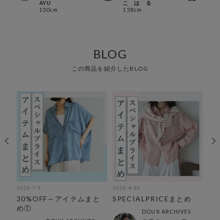
AYU
こ は る
シオ
150cm
158cm
161
BLOG
この商品を紹介したBLOG
2026-7-5
2026-4-30
202
悩
30%OFF～アイテムまと
SPECIALPRICEまとめ
【
め①
春ア
DOUX ARCHIVES