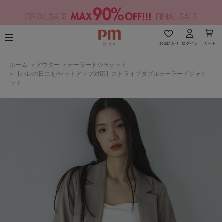
お気に入り
ログイン
カート
ホーム
>
アウター
>
テーラードジャケット
>
【ハレの日にも/セットアップ対応】ストライプダブルテーラードジャケ
ット