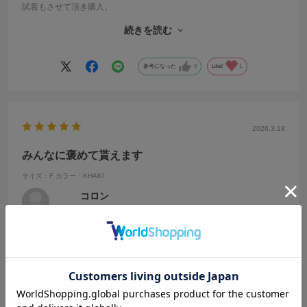
試着もさせて頂き購入。
カラーはカーキ
続きを読む
試着の結果、1番顔がハッキリとした感じ。
生地もシワにならずとても軽い。ゴールドのジップと裾のゴールドの
ボタンも華やかさあり。
参考になった
0
Like!
1
よそ行きにもカジュアルにも使えます。
低身長でも軽やかに見えて満足です。
2026.3.18
みんなに褒めて貰えます
サイズ：F
カラー：KHAKI
コロン
年代:
50代
性別:
女性
身長:
151～155cm
体型:
大柄
靴のサイズ:
24cm
普段の服のサイズ:
XL～
都道府県:
埼玉県
一目惚れして購入
身長も低いし、横にも大きいけど全然着れます
春コートがワンパターンだったのでロングを買えて良かった