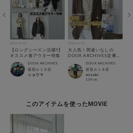
2026-3-13
2026-3-13
202
タ
【ロングシーズン活躍‼︎】
大人気！間違いなしの
【
オススメ春アウター特集
DOUX ARCHIVES定番ア
春ア
イテム
DOUX ARCHIVES
DOUX ARCHIVES
荻窪ルミネ店
荻窪ルミネ店
ショウマ
mizuki
159cm
このアイテムを使ったMOVIE