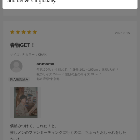
参考になった
0
Like!
1
2026.3.15
春物GET！
サイズ：F
カラー：KHAKI
anmama
年代:
50代
性別:
女性
身長:
161～165cm
体型:
大柄
靴のサイズ:
24cm
普段の服のサイズ:
XL～
都道府県:
東京都
偶然みつけて、これだ！と。
推しメンのファンミーティングに行くのに、ちょっとおしゃれをした
かった。