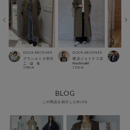
ES
DOUX ARCHIVES
DOUX ARCHIVES
DOU
店
グランエミオ所沢
横浜ジョイナス店
有楽
こ は る
Hoshizaki
Ura
158cm
153cm
157
BLOG
この商品を紹介したBLOG