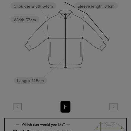
Shoulder width
54cm
Sleeve length
84cm
Width
57cm
Length
115cm
F