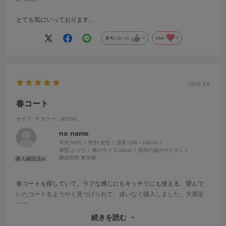
とても気にいっております。
参考になった
0
Like!
0
2026.3.8
春コート
サイズ：F
カラー：BEIGE
no name
年代:
50代
性別:
女性
身長:
156～160cm
体型:
ふつう
靴のサイズ:
24cm
普段の服のサイズ:
L
都道府県:
東京都
春コートを探していて、ラフな感じにもキッチリにも使える、望んで
いたコートをようやく見つけられて、迷いなく購入しました。大満足
です。
初めはカーキ色に惹かれたのですが、はっきり言ってくださる店員さ
続きを読む
んで、ベージュがしっくりきて、大満足でした