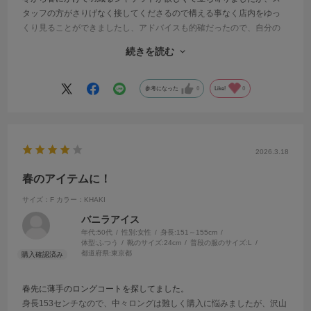
タッフの方がさりげなく接してくださるので構える事なく店内をゆっ
くり見ることができましたし、アドバイスも的確だったので、自分の
好みに合ったジャケットに出会えました^_^
続きを読む
ハリのある生地なので、シワにならず、シルエットもスッキリしてい
てスタイルが良く見えて気に入りました。秋頃にも着られるのでいい
買い物ができました。
参考になった
0
Like!
0
2026.3.18
春のアイテムに！
サイズ：F
カラー：KHAKI
バニラアイス
年代:
50代
性別:
女性
身長:
151～155cm
体型:
ふつう
靴のサイズ:
24cm
普段の服のサイズ:
L
都道府県:
東京都
春先に薄手のロングコートを探してました。
身長153センチなので、中々ロングは難しく購入に悩みましたが、沢山