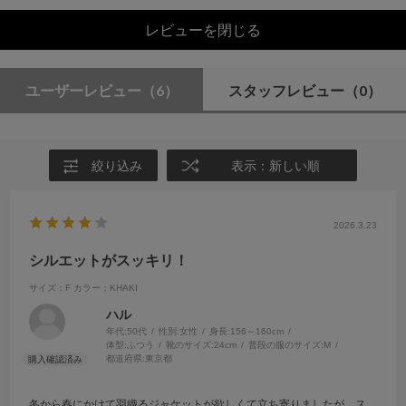
レビューを閉じる
ユーザーレビュー
（6）
スタッフレビュー
（0）
絞り込み
表示：新しい順
2026.3.23
シルエットがスッキリ！
サイズ：F
カラー：KHAKI
ハル
年代:
50代
性別:
女性
身長:
156～160cm
体型:
ふつう
靴のサイズ:
24cm
普段の服のサイズ:
M
都道府県:
東京都
冬から春にかけて羽織るジャケットが欲しくて立ち寄りましたが、ス