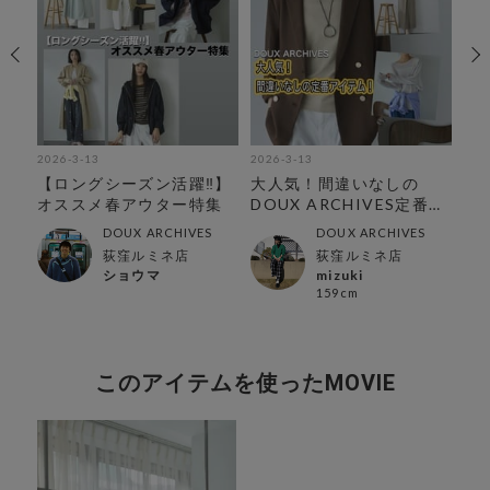
2026-3-13
2026-3-13
202
タ
【ロングシーズン活躍‼︎】
大人気！間違いなしの
【
オススメ春アウター特集
DOUX ARCHIVES定番ア
春ア
イテム
DOUX ARCHIVES
DOUX ARCHIVES
荻窪ルミネ店
荻窪ルミネ店
ショウマ
mizuki
159cm
このアイテムを使ったMOVIE