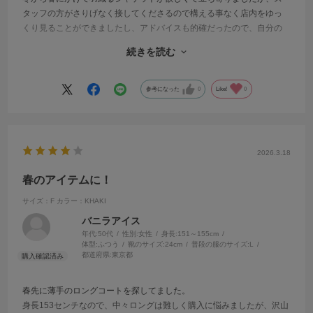
タッフの方がさりげなく接してくださるので構える事なく店内をゆっ
くり見ることができましたし、アドバイスも的確だったので、自分の
好みに合ったジャケットに出会えました^_^
続きを読む
ハリのある生地なので、シワにならず、シルエットもスッキリしてい
てスタイルが良く見えて気に入りました。秋頃にも着られるのでいい
買い物ができました。
参考になった
0
Like!
0
2026.3.18
春のアイテムに！
サイズ：F
カラー：KHAKI
バニラアイス
年代:
50代
性別:
女性
身長:
151～155cm
体型:
ふつう
靴のサイズ:
24cm
普段の服のサイズ:
L
都道府県:
東京都
春先に薄手のロングコートを探してました。
身長153センチなので、中々ロングは難しく購入に悩みましたが、沢山