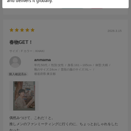
参考になった
0
Like!
1
2026.3.15
春物GET！
サイズ：F
カラー：KHAKI
anmama
年代:
50代
性別:
女性
身長:
161～165cm
体型:
大柄
靴のサイズ:
24cm
普段の服のサイズ:
XL～
都道府県:
東京都
偶然みつけて、これだ！と。
推しメンのファンミーティングに行くのに、ちょっとおしゃれをした
かった。