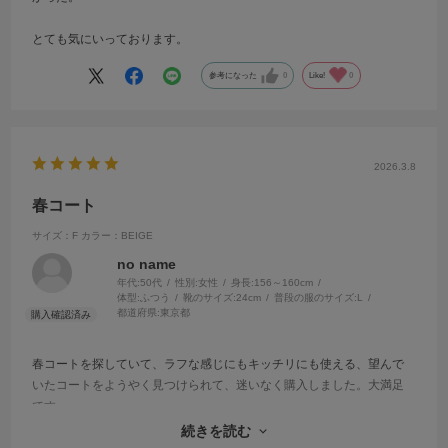
とても気にいっております。
参考になった
0
Like!
0
2026.3.8
春コート
サイズ：F
カラー：BEIGE
no name
年代:
50代
性別:
女性
身長:
156～160cm
体型:
ふつう
靴のサイズ:
24cm
普段の服のサイズ:
L
都道府県:
東京都
春コートを探していて、ラフな感じにもキッチリにも使える、望んで
いたコートをようやく見つけられて、迷いなく購入しました。大満足
です。
初めはカーキ色に惹かれたのですが、はっきり言ってくださる店員さ
続きを読む
んで、ベージュがしっくりきて、大満足でした