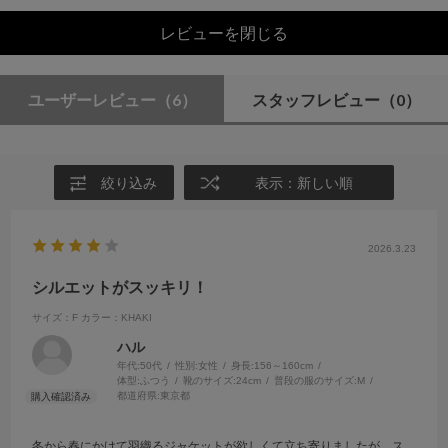
レビューを閉じる
ユーザーレビュー
（6）
スタッフレビュー
（0）
絞り込み
表示：新しい順
2026.3.23
シルエットがスッキリ！
サイズ：F
カラー：KHAKI
ハル
年代:
50代
性別:
女性
身長:
156～160cm
体型:
ふつう
靴のサイズ:
24cm
普段の服のサイズ:
M
都道府県:
東京都
冬から春にかけて羽織るジャケットが欲しくて立ち寄りましたが、ス