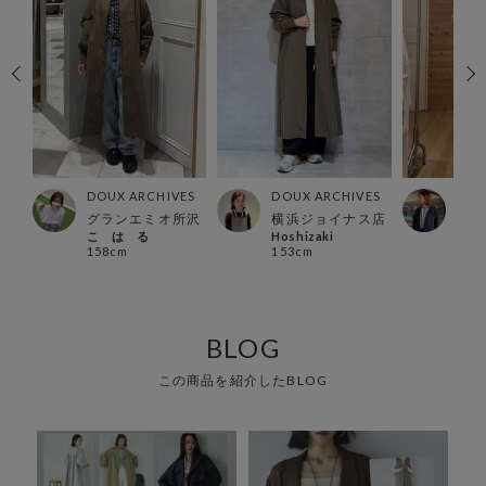
ES
DOUX ARCHIVES
DOUX ARCHIVES
DOU
店
グランエミオ所沢
横浜ジョイナス店
有楽
こ は る
Hoshizaki
Ura
158cm
153cm
157
BLOG
この商品を紹介したBLOG