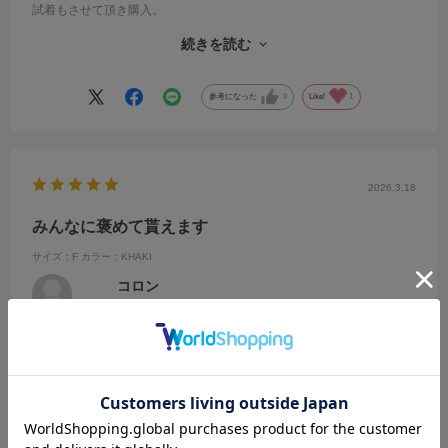
試着もさせて頂き購入。
カラーはカーキ
続きを読む
試着の結果、1番顔がハッキリとした感じ。
生地もシワにならずとても軽い。ゴールドのジップと裾のゴールドの
ボタンも華やかさあり。
参考になった
0
Like!
1
よそ行きにもカジュアルにも使えます。
低身長でも軽やかに見えて満足です。
2026.3.18
みんなに褒めて貰えます
サイズ：F
カラー：KHAKI
コロン
年代:
50代
性別:
女性
身長:
151～155cm
体型:
大柄
靴のサイズ:
24cm
普段の服のサイズ:
XL～
都道府県:
埼玉県
一目惚れして購入
身長も低いし、横にも大きいけど全然着れます
春コートがワンパターンだったのでロングを買えて良かった