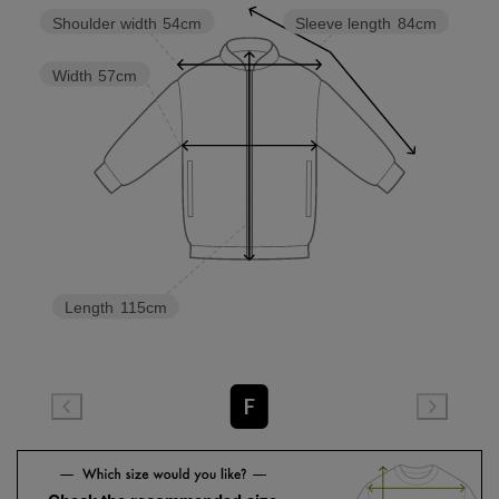
Shoulder width
54cm
Sleeve length
84cm
Width
57cm
Length
115cm
F