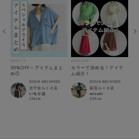
2026-7-5
2026-4-29
202
ガ
30%OFF～アイテムまと
カラーで決める！アイテ
【
め①
ム紹介！
ー
DOUX ARCHIVES
DOUX ARCHIVES
北千住ルミネ店
荻窪ルミネ店
いちりほ
mizuki
156cm
159cm