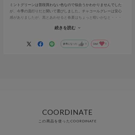
ミントグリーンは普段買わない色なので似合うかわかりませんでした
が、今季の流行りだと聞いて選びしました。チャコールグレーは安心
感がありましたが、黒とあわせると春夏はちょっと暗いかなと・・・
黒いパンツやワンピースが多いので、ミントグリーンに初チャレンジ
続きを読む
です！
紙っぽい素材なので若干硬い生地感を感じますが、私はあまり気にな
らなかったです。
参考になった
0
Like!
0
通気性がよさそうなので、暑い時期の羽織ものとして期待してます。
モデルさんがしているような着方は私にはできませんでしたが、一番
下までボタンを締めずに着れば抜け感もでていい感じでした。
COORDINATE
この商品を使ったCOORDINATE