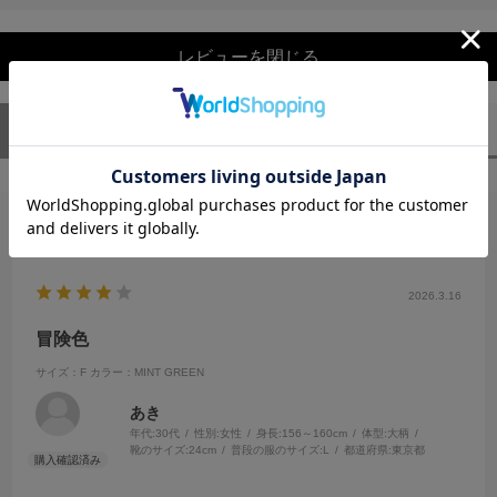
レビューを閉じる
ユーザーレビュー
（1）
スタッフレビュー
（0）
絞り込み
表示：新しい順
2026.3.16
冒険色
サイズ：F
カラー：MINT GREEN
あき
年代:
30代
性別:
女性
身長:
156～160cm
体型:
大柄
靴のサイズ:
24cm
普段の服のサイズ:
L
都道府県:
東京都