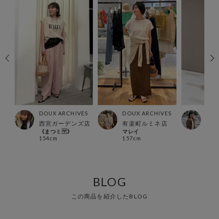
ES
DOUX ARCHIVES
DOUX ARCHIVES
DOU
ー店
西宮ガーデンズ店
有楽町ルミネ店
北千
《まつミ🈂️》
マレイ
いち
154cm
157cm
156
BLOG
この商品を紹介したBLOG