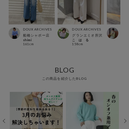
ES
DOUX ARCHIVES
DOUX ARCHIVES
DOU
店
船橋シャポー店
グランエミオ所沢
本八
shimi
こ は る
mok
161cm
158cm
152
BLOG
この商品を紹介したBLOG