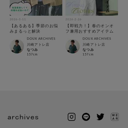
2026-3-11
2026-2-26
202
ゲ
【あるある】季節のお悩
【即戦力！】春のオンオ
【
集
みまるっと解決
フ兼用おすすめアイテム
え
DOUX ARCHIVES
DOUX ARCHIVES
川崎アトレ店
川崎アトレ店
なつみ
なつみ
157cm
157cm