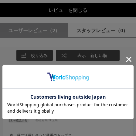
レビューを閉じる
ユーザーレビュー
（2）
スタッフレビュー
（0）
絞り込み
表示：新しい順
2026.4.15
綺麗なラメ
サイズ：F
カラー：SILVER GRAY
ぴー
年代:
30代
性別:
女性
身長:
156～160cm
体型:
ふつう
靴のサイズ:
24cm
普段の服のサイズ:
M
都道府県:
埼玉県
春、秋に活躍しそうな薄手のトップス。