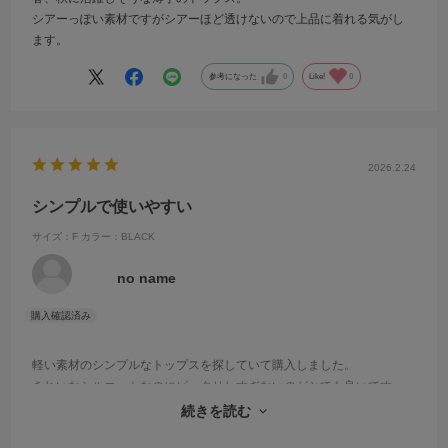
シアーっぽい素材ですがシアーほど透けないので上品に着れる気がし
ます。
参考になった
0
Like!
0
2026.2.24
シンプルで使いやすい
サイズ：F
カラー：BLACK
no name
軽い素材のシンプルなトップスを探していて購入しました。
きれいなシルエットなのにピッタリしすぎないのがとても良いです。
ジャケットのインナーとしても活躍しそうなので、たくさん着回そう
続きを読む
と思います！