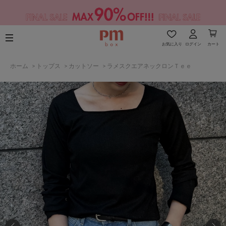
お気に入り
ログイン
カート
ホーム
>
トップス
>
カットソー
>
ラメスクエアネックロンＴｅｅ