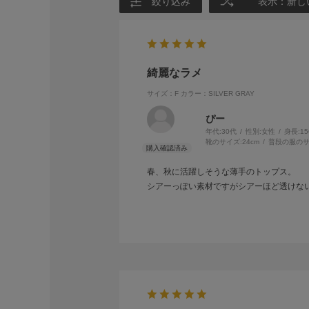
絞り込み
表示：新し
綺麗なラメ
サイズ：F
カラー：SILVER GRAY
ぴー
年代:
30代
性別:
女性
身長:
1
靴のサイズ:
24cm
普段の服のサ
春、秋に活躍しそうな薄手のトップス。
シアーっぽい素材ですがシアーほど透けな