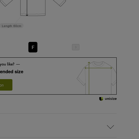
Length
60cm
F
ended size
 on