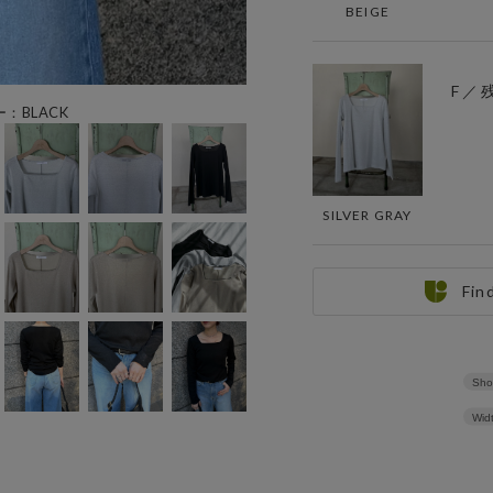
BEIGE
F ／ 
ー：BLACK
SILVER GRAY
Fin
Sho
Wid