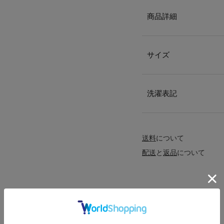
商品詳細
サイズ
洗濯表記
送料
について
配送
と
返品
について