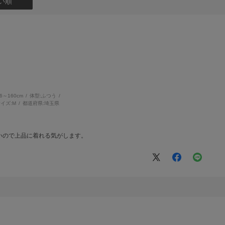
い順
56～160cm
体型:
ふつう
イズ:
M
都道府県:
埼玉県
いので上品に着れる気がします。