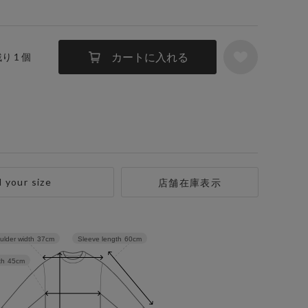
カートに入れる
残り 1 個
d your size
店舗在庫表示
Sleeve length
60cm
ulder width
37cm
th
45cm