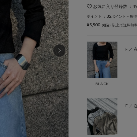
お気に入り登録数
：
4
32
ポイント
：
ポイント～獲得
¥5,500
以上で送料無
F ／
BLACK
F ／