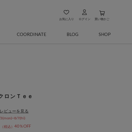
お気に入り
ログイン
買い物かご
COORDINATE
BLOG
SHOP
クロンＴｅｅ
レビューを見る
on)~8/7(fri)
4
40％OFF