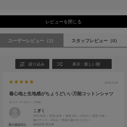
レビューを閉じる
ユーザーレビュー
（2）
スタッフレビュー
（0）
絞り込み
表示：新しい順
2026.5.24
着心地と生地感がちょうどいい万能コットンシャツ
サイズ：F
カラー：PINK
こぎく
年代:
50代
性別:
女性
身長:
151～155cm
体型:
小柄
靴のサイズ:
～23cm
普段の服のサイズ:
S
都道府県:
東京都