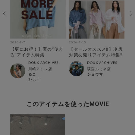
2026-8-7
2026-7-15
202
0
【更にお得！】夏の“使え
【セールオススメ‼︎】冷房
気
る”アイテム特集
対策羽織りアイテム特集‼︎
ス
め
DOUX ARCHIVES
DOUX ARCHIVES
川崎アトレ店
荻窪ルミネ店
るこ
ショウマ
173cm
このアイテムを使ったMOVIE