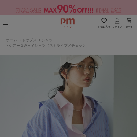
お気に入り
ログイン
カート
ホーム
>
トップス
>
シャツ
>
シアー２ＷＡＹシャツ（ストライプ／チェック）