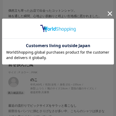
偶然立ち寄ったお店で出会ったコットンシャツ。
袖を通した瞬間、心地よい肌触りと程よい生地感に惹かれました。
季節を問わず活躍してくれそうな一枚です
参考になった
0
Like!
0
2026.5.12
前を挟んだ風
サイズ：F
カラー：PINK
のこ
年代:
60代
性別:
女性
身長:
151～155cm
体型:
ふつう
靴のサイズ:
24cm
普段の服のサイズ:
L
都道府県:
兵庫県
最近の流行りでビックサイズをサラッと着こなし
前部分をパンツに挟むさりげなさが多い中、こちらのシャツは挟まな