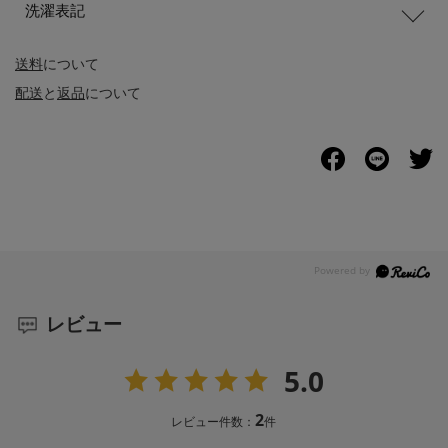
洗濯表記
送料
について
配送
と
返品
について
レビュー
5.0
2
レビュー件数：
件