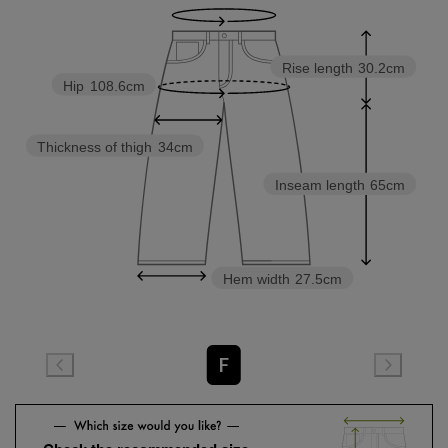
Rise length
30.2cm
Hip
108.6cm
Thickness of thigh
34cm
Inseam length
65cm
Hem width
27.5cm
F