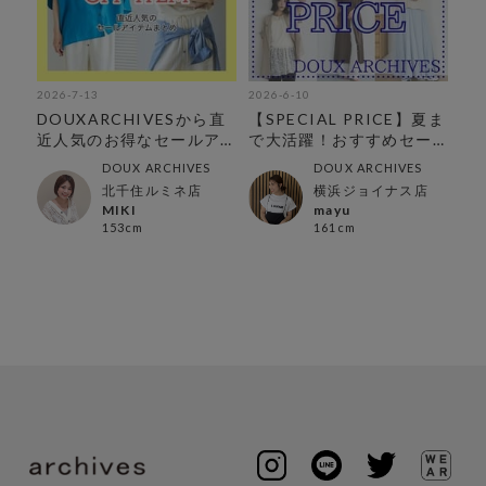
2026-7-13
2026-6-10
202
め
DOUXARCHIVESから直
【SPECIAL PRICE】夏ま
荻
近人気のお得なセールア
で大活躍！おすすめセー
の
イテムをまとめました♪
ルアイテム
DOUX ARCHIVES
DOUX ARCHIVES
北千住ルミネ店
横浜ジョイナス店
MIKI
mayu
153cm
161cm