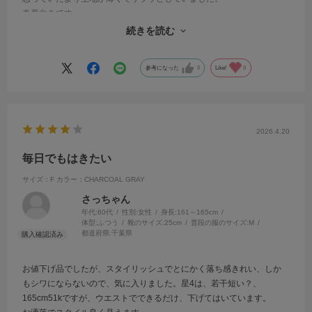
春夏向きです。
ウエストは内側に紐があって調節できるようになっているからかゆっ
続きを読む
たりしてして、パンツ自体もかなりゆとりがあります。
参考になった
0
Like!
0
2026.4.20
毎日でもはきたい
サイズ：F
カラー：CHARCOAL GRAY
さっちゃん
年代:
60代
性別:
女性
身長:
161～165cm
体型:
ふつう
靴のサイズ:
25cm
普段の服のサイズ:
M
都道府県:
千葉県
お値下げ品でしたが、スタイリッシュでとにかく落ち感きれい、しか
もシワにならないので、気に入りました。星4は、若干短い？、
165cm51kですが、ウエストでできるだけ、下げてはいています。