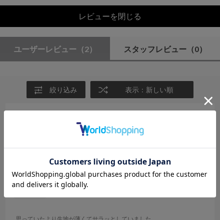
レビューを閉じる
ユーザーレビュー
（2）
スタッフレビュー
（0）
絞り込み
表示：新しい順
2026.5.22
履きやすい
サイズ：F
カラー：MINT GREEN
no name
年代:
40代
性別:
女性
身長:
156～160cm
体型:
ふつう
普段の服のサイズ:
M
思っていたより生地が薄くてサラッとしていました。