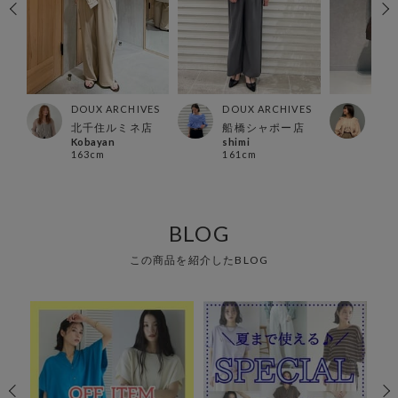
ES
DOUX ARCHIVES
DOUX ARCHIVES
DOU
北千住ルミネ店
船橋シャポー店
有楽
Kobayan
shimi
min
163cm
161cm
152
BLOG
この商品を紹介したBLOG