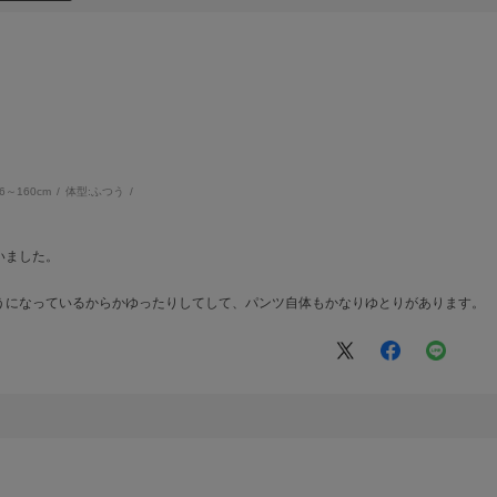
56～160cm
体型:
ふつう
いました。
うになっているからかゆったりしてして、パンツ自体もかなりゆとりがあります。