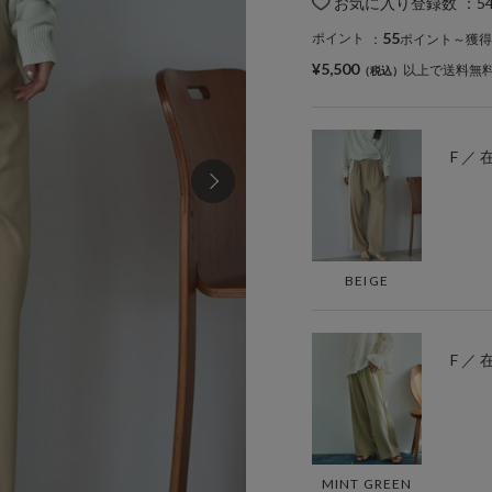
お気に入り登録数
：
5
55
ポイント
：
ポイント～獲得
¥5,500
以上で送料無
F ／
BEIGE
F ／
MINT GREEN