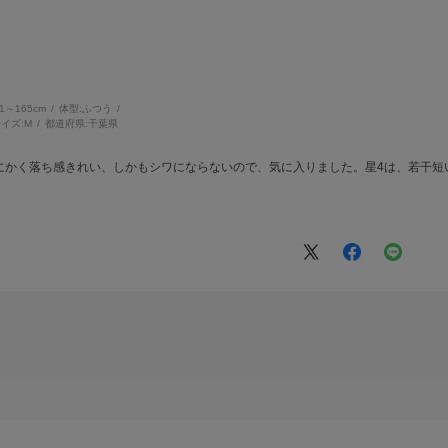
61～165cm
体型:
ふつう
イズ:
M
都道府県:
千葉県
かく落ち感きれい、しかもシワにならないので、気に入りました。星4は、若干短い？