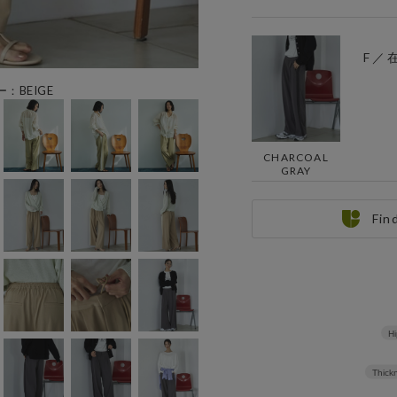
F ／
ー：BEIGE
CHARCOAL
GRAY
Fin
Hi
Thickn