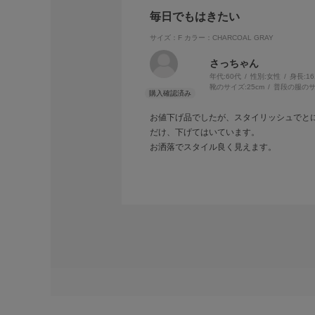
毎日でもはきたい
サイズ：F
カラー：CHARCOAL GRAY
さっちゃん
年代:
60代
性別:
女性
身長:
1
靴のサイズ:
25cm
普段の服のサ
お値下げ品でしたが、スタイリッシュでとに
だけ、下げてはいています。
お洒落でスタイル良く見えます。