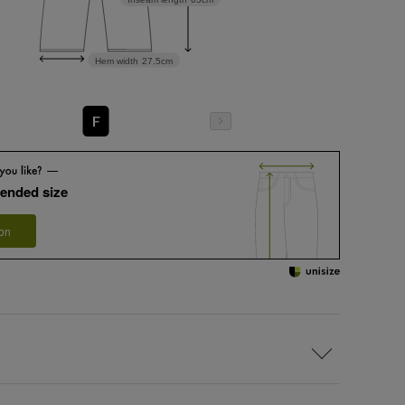
Hem width
27.5cm
F
ended size
 on