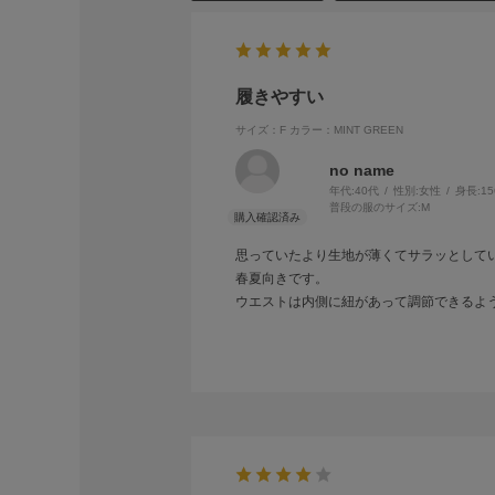
履きやすい
サイズ：F
カラー：MINT GREEN
no name
年代:
40代
性別:
女性
身長:
1
普段の服のサイズ:
M
思っていたより生地が薄くてサラッとして
春夏向きです。
ウエストは内側に紐があって調節できるよ