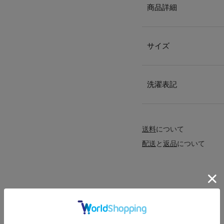
商品詳細
サイズ
洗濯表記
送料
について
配送
と
返品
について