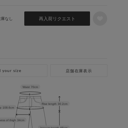
再入荷リクエスト
 在庫なし
d your size
店舗在庫表示
Waist
70cm
Rise length
30.2cm
p
108.6cm
ess of thigh
34cm
Inseam length
65cm