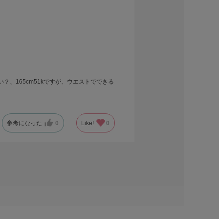
、165cm51kですが、ウエストでできる
参考になった
0
Like!
0