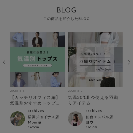
BLOG
この商品を紹介したBLOG
2026-6-5
2026-6-2
202
アイ
【カッチリオフィス編】
気温30℃⁉︎ 今使える羽織
オ
気温別おすすめトップ
りアイテム
ス！
archives
archives
横浜ジョイナス店
仙台エスパル店
Momiji
ヨウ
162cm
161cm