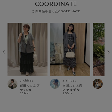
COORDINATE
この商品を使ったCOORDINATE
archives
archives
arc
ス店
町田ルミネ店
立川ルミネ店
北千
ヤマシタ
い で ゆ ず な
ふじ
152cm
160cm
154