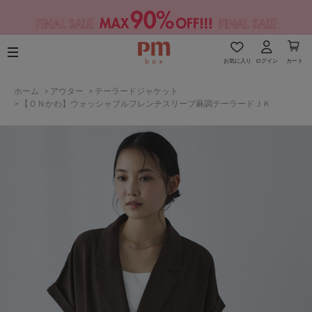
お気に入り
ログイン
カート
ホーム
>
アウター
>
テーラードジャケット
>
【ＯＮかわ】ウォッシャブルフレンチスリーブ麻調テーラードＪＫ