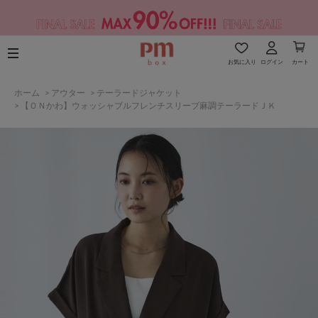
お気に入り
ログイン
カート
ホーム
>
アウター
>
テーラードジャケット
>
【ＯＮかわ】ウォッシャブルフレンチスリーブ麻調テーラードＪＫ