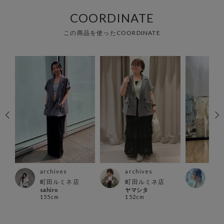
COORDINATE
この商品を使ったCOORDINATE
archives
archives
arc
ス店
町田ルミネ店
町田ルミネ店
立川
sahiro
ヤマシタ
い で
155cm
152cm
160