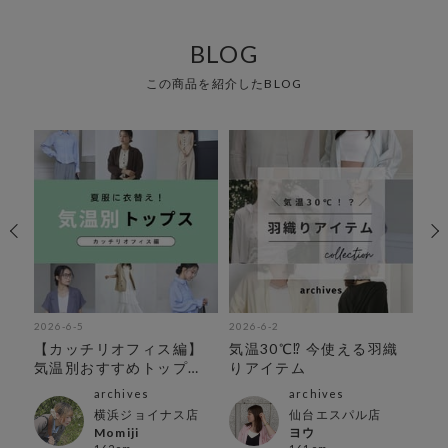
BLOG
この商品を紹介したBLOG
2026-6-5
2026-6-2
202
アイ
【カッチリオフィス編】
気温30℃⁉︎ 今使える羽織
オ
気温別おすすめトップ
りアイテム
ス！
archives
archives
横浜ジョイナス店
仙台エスパル店
Momiji
ヨウ