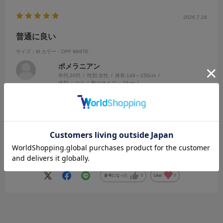
2026.7.24
普通に良い
サイズ：M
カラー：OFF WHITE
ポメラニアン
年代:
20代
性別:
女性
身長:
146～150cm
体型:
ふつう
靴のサイズ:
～23cm
普段の服のサイズ:
S
都道府県:
東京都
1枚でちゃんとして見えるのでとても好き
体のラインぴったり系の服。上半身厚めの私はとてもありがたかっ
た。
デザイン過ぎないのでアクセサリーつけても映えそうな感じで汎用性
高くてめちゃ好きです。
参考になった
0
Like!
0