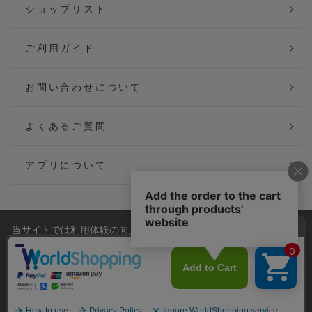
ショップリスト
ご利用ガイド
お問い合わせについて
よくあるご質問
アプリについて
当サイトでは利用体験の向上およびコンテンツの最適な提供、ト
会社概要
特定商取引法に基づく表記
ラフィックの分析を目的としてCookieを使用しています。
サイトの閲覧を継続された場合、Cookieの利用に同意したことも
ご利用規約
個人情報保護方針
のといたします。
詳細については
プライバシーポリシー
をご確認ください。
Copyright(C) P&M co.,ltd All Rights Reserved.
承諾する