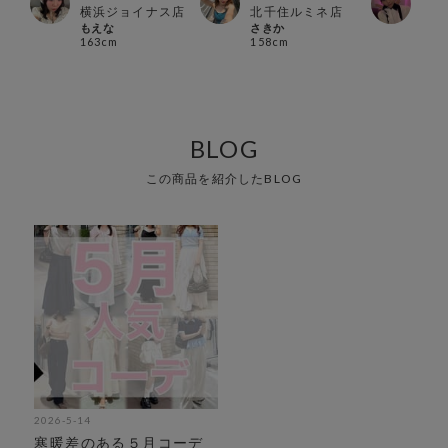
ス店
横浜ジョイナス店
北千住ルミネ店
河原
もえな
さきか
カナ
163cm
158cm
160
BLOG
この商品を紹介したBLOG
2026-5-14
寒暖差のある５月コーデ