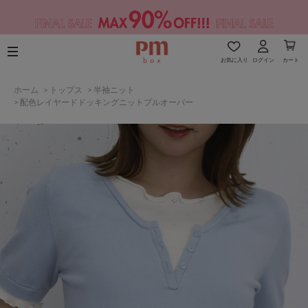
お気に入り
ログイン
カート
ホーム
>
トップス
>
半袖ニット
>
配色レイヤードドッキングニットプルオーバー