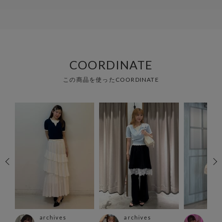
COORDINATE
この商品を使ったCOORDINATE
archives
archives
arc