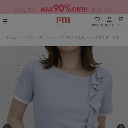
お気に入り
ログイン
カート
ホーム
>
トップス
>
カットソー
>
フリルドロストカットＴＯＰＳ ５Ｓ