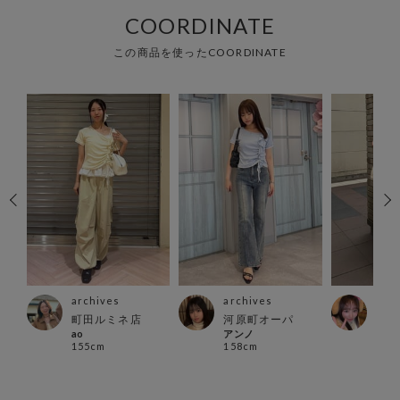
COORDINATE
この商品を使ったCOORDINATE
archives
archives
arc
町田ルミネ店
河原町オーパ
越谷
ao
アンノ
店
155cm
158cm
あい
152