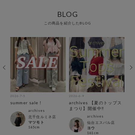
BLOG
この商品を紹介したBLOG
2026-7-5
2026-6-9
202
ッ
summer sale！
archives 【夏のトップス
夏
まつり】開催中‼︎
archives
archives
北千住ルミネ店
マツモト
ン店
仙台エスパル店
165cm
ヨウ
161cm