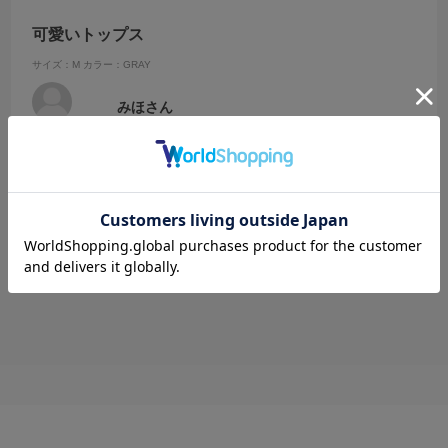
可愛いトップス
サイズ：M
カラー：GRAY
みほさん
毎日の暑さに対応出来る素材、インせずに着て、涼しさを感じまし
た、色はグレーがボトムス選ばす着れそう、この夏大活躍します。
参考になった
0
Like!
0