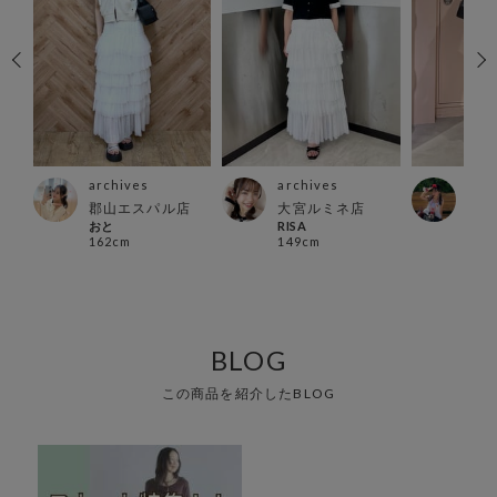
archives
archives
arc
郡山エスパル店
大宮ルミネ店
池袋
おと
RISA
ミコ
162cm
149cm
152
BLOG
この商品を紹介したBLOG