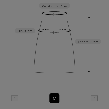
Waist
61〜94cm
Hip
99cm
Length
90cm
M