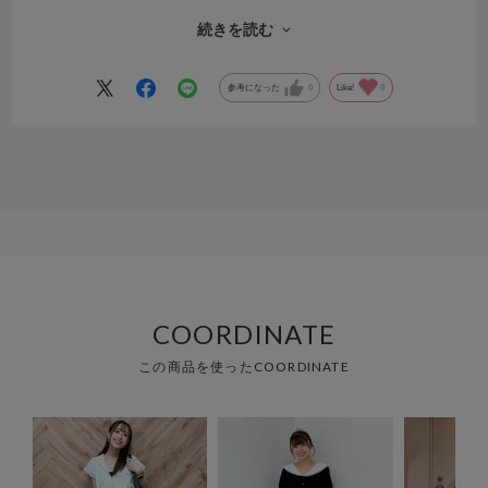
ごく良い！広がり具合、落ち感、透けないトコロ凄く良かったです。
黒でもチュール素材だから重く見えないの。大正解なお買い物でし
続きを読む
た。次の秋のディズニーリゾートにも着ていくよ！
参考になった
0
Like!
0
COORDINATE
この商品を使ったCOORDINATE