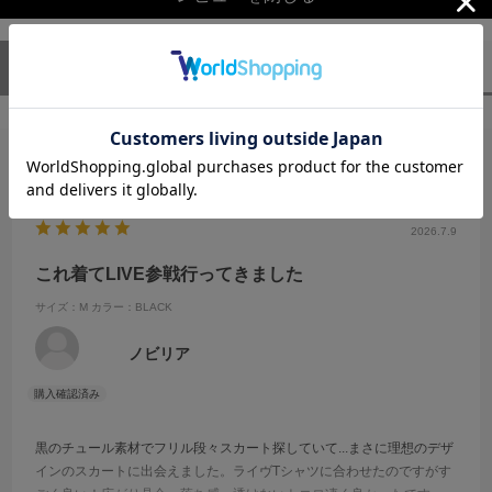
ユーザーレビュー
（1）
スタッフレビュー
（0）
絞り込み
表示：新しい順
2026.7.9
これ着てLIVE参戦行ってきました
サイズ：M
カラー：BLACK
ノビリア
黒のチュール素材でフリル段々スカート探していて...まさに理想のデザ
インのスカートに出会えました。ライヴTシャツに合わせたのですがす