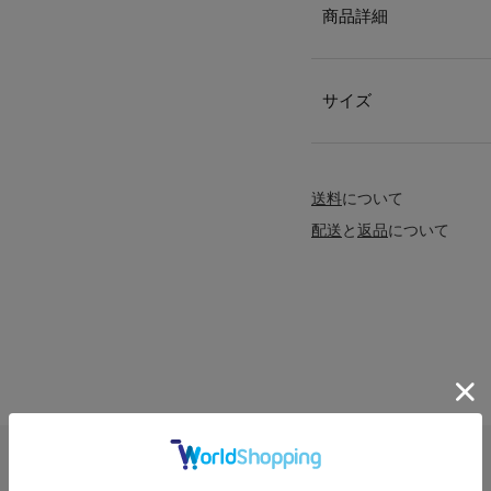
商品詳細
サイズ
送料
について
配送
と
返品
について