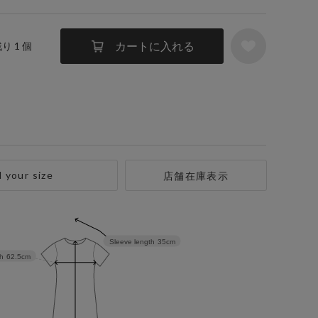
カートに入れる
残り 1 個
d your size
店舗在庫表示
Sleeve length
35cm
h
62.5cm