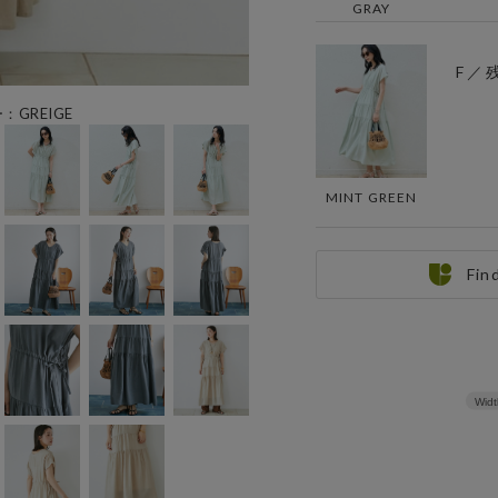
GRAY
F ／ 
：GREIGE
MINT GREEN
Fin
Widt