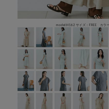
model:H162 サイズ：FREE カラー