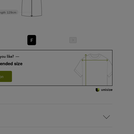
ngth
129cm
F
ended size
 on