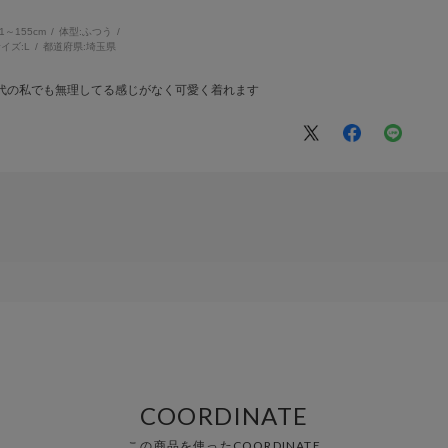
51～155cm
体型:
ふつう
イズ:
L
都道府県:
埼玉県
0代の私でも無理してる感じがなく可愛く着れます
COORDINATE
この商品を使ったCOORDINATE