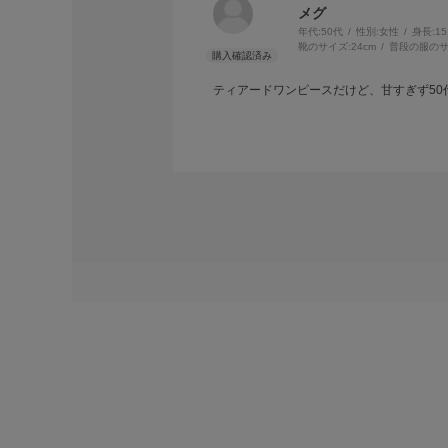
メグ
年代:
50代
性別:
女性
身長:
1
靴のサイズ:
24cm
普段の服のサ
ティアードワンピースだけど、甘すぎず5