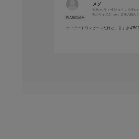
メグ
年代:
50代
性別:
女性
身長:
1
靴のサイズ:
24cm
普段の服のサ
ティアードワンピースだけど、甘すぎず5