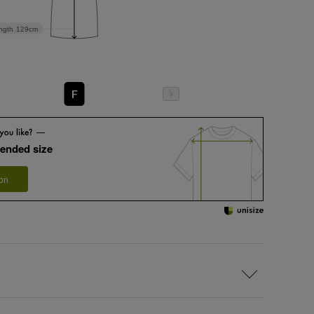
ngth
129cm
F
ended size
 on