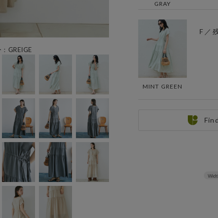
GRAY
F ／ 
：GREIGE
MINT GREEN
Fin
Widt