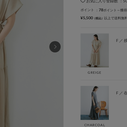
お気に入り登録数
：
5
78
ポイント
：
ポイント～獲得
¥5,500
以上で送料無
F ／ 
GREIGE
F ／
CHARCOAL