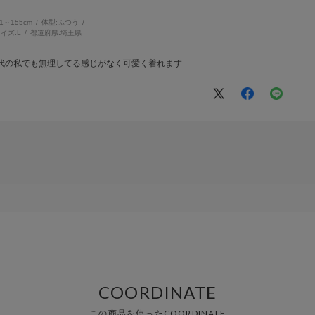
51～155cm
体型:
ふつう
イズ:
L
都道府県:
埼玉県
0代の私でも無理してる感じがなく可愛く着れます
COORDINATE
この商品を使ったCOORDINATE