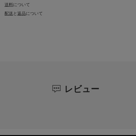
送料
について
配送
と
返品
について
レビュー