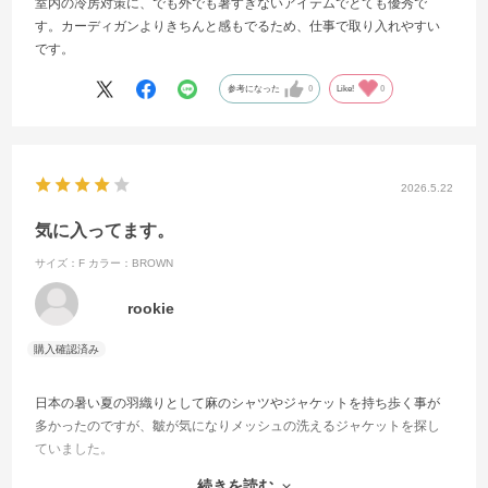
室内の冷房対策に、でも外でも暑すぎないアイテムでとても優秀で
す。カーディガンよりきちんと感もでるため、仕事で取り入れやすい
です。
参考になった
0
Like!
0
2026.5.22
気に入ってます。
サイズ：F
カラー：BROWN
rookie
日本の暑い夏の羽織りとして麻のシャツやジャケットを持ち歩く事が
多かったのですが、皺が気になりメッシュの洗えるジャケットを探し
ていました。
袖の折り返しや全体のシルエットが気になり、ベージュとブラウンを
続きを読む