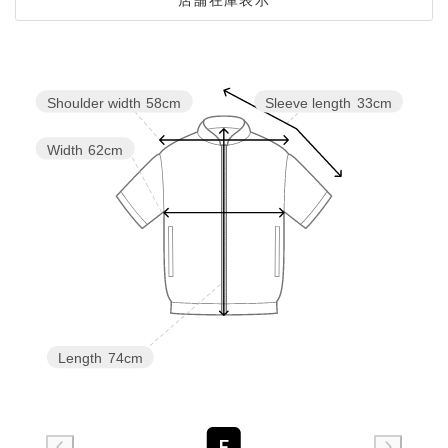
Shoulder width
58cm
Sleeve length
33cm
Width
62cm
Length
74cm
F