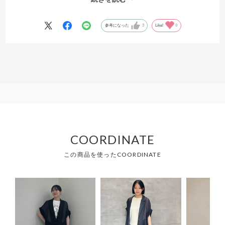
試着してブラウンにきめました。
とても可愛いくて気に入ってます。スカートにもパンツにもワンピー
スにも合うと思うので沢山使いたいです。
参考になった
3
Like!
0
COORDINATE
この商品を使ったCOORDINATE