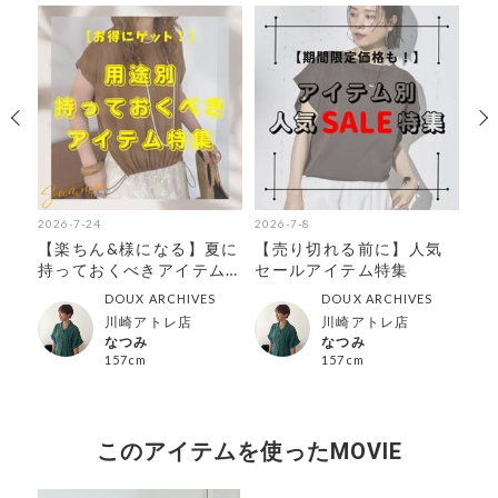
2026-7-24
2026-7-8
202
!
【楽ちん&様になる】夏に
【売り切れる前に】人気
【
持っておくべきアイテム
セールアイテム特集
マ
特集
ア
DOUX ARCHIVES
DOUX ARCHIVES
川崎アトレ店
川崎アトレ店
なつみ
なつみ
157cm
157cm
このアイテムを使ったMOVIE