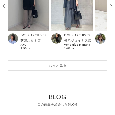
ES
DOUX ARCHIVES
DOUX ARCHIVES
DOU
ス店
荻窪ルミネ店
横浜ジョイナス店
北千
AYU
yokomizo manaka
Hon
150cm
160cm
156
もっと見る
BLOG
この商品を紹介したBLOG