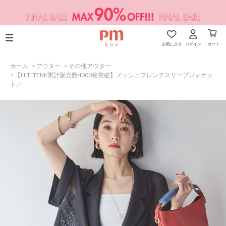
お気に入り
ログイン
カート
ホーム
>
アウター
>
その他アウター
>
【HIT ITEM/累計販売数4000枚突破】メッシュフレンチスリーブジャケッ
ト／