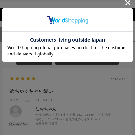
レビューを閉じる
ユーザーレビュー
（1）
スタッフレビュー
（0）
絞り込み
表示：新しい順
2026.4.15
めちゃくちゃ可愛い
サイズ：F
カラー：OFF WHITE
なおちゃん
年代:
40代
性別:
女性
身長:
151～155cm
体型:
大柄
靴のサイズ:
～23cm
普段の服のサイズ:
XL～
都道府県:
兵庫県