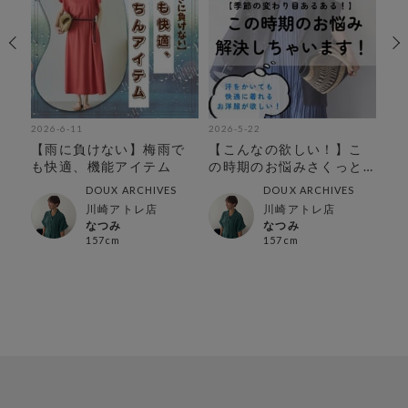
2026-6-11
2026-5-22
202
】
【雨に負けない】梅雨で
【こんなの欲しい！】こ
【
を
も快適、機能アイテム
の時期のお悩みさくっと
着
解決
ム
DOUX ARCHIVES
DOUX ARCHIVES
川崎アトレ店
川崎アトレ店
なつみ
なつみ
157cm
157cm