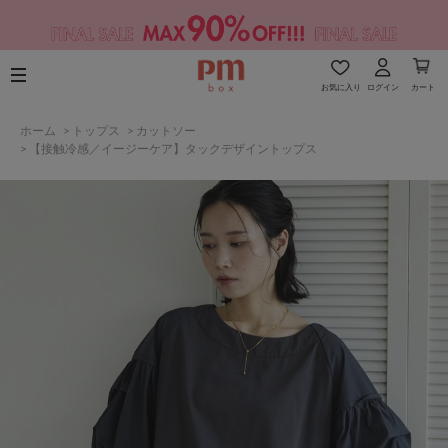
お気に入り
ログイン
カート
ホーム
>
トップス
>
カットソー
>
【接触冷感／イージーケア】タックデザイントップス