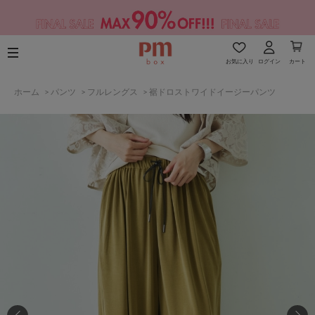
お気に入り
ログイン
カート
ホーム
>
パンツ
>
フルレングス
>
裾ドロストワイドイージーパンツ