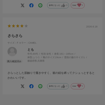
また、店員さんの対応もものすごく良くて、終始笑顔で、私が何か伝
参考になった
0
Like!
0
えるごとに「ありがとうございます」と丁寧に答えてから、ご自身の
意見や感想をおっしゃってくださるところが良かったです。
2026.6.18
さらさら
サイズ：F
カラー：CAMEL
とも
年代:
40代
性別:
女性
身長:
161～165cm
体型:
ふつう
靴のサイズ:
24cm
普段の服のサイズ:
L
都道府県:
兵庫県
さらっとした肌触りで履きやすく、裾の紐を縛ってクシュっとすると
かわいいです。
参考になった
0
Like!
0