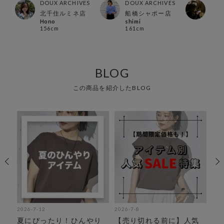
ES
DOUX ARCHIVES
DOUX ARCHIVES
DOU
店
北千住ルミネ店
船橋シャポー店
北千
Hono
shimi
Mizu
156cm
161cm
154
BLOG
この商品を紹介したBLOG
2026-7-12
2026-7-8
202
活
夏にぴったり！ひんやり
【売り切れる前に】人気
【