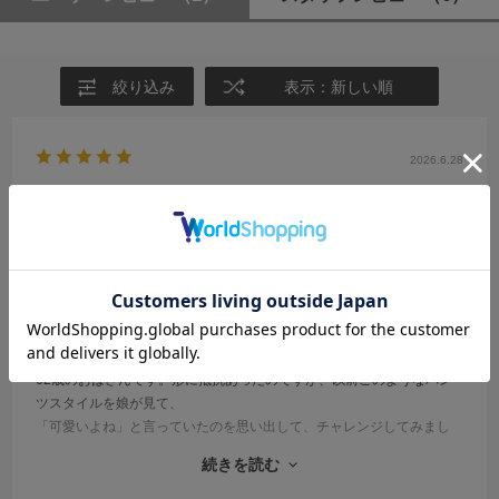
絞り込み
表示：新しい順
2026.6.28
肌触り心地よい
サイズ：F
カラー：GRAY
たかな
年代:
60代
性別:
女性
身長:
161～165cm
体型:
ふつう
靴のサイズ:
～23cm
普段の服のサイズ:
L
都道府県:
宮崎県
62歳のおばさんです。形に抵抗あったのですが、以前このようなパン
ツスタイルを娘が見て、
「可愛いよね」と言っていたのを思い出して、チャレンジしてみまし
た。
続きを読む
トロンとした形も、優しい肌触りも気に入り、３日間連続で着ていま
す