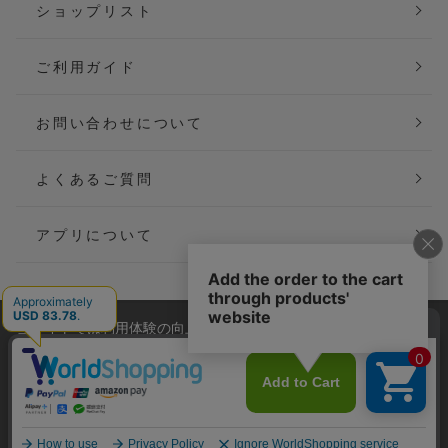
ショップリスト
ご利用ガイド
お問い合わせについて
よくあるご質問
アプリについて
当サイトでは利用体験の向上およびコンテンツの最適な提供、ト
会社概要
特定商取引法に基づく表記
ラフィックの分析を目的としてCookieを使用しています。
サイトの閲覧を継続された場合、Cookieの利用に同意したことも
ご利用規約
個人情報保護方針
のといたします。
詳細については
プライバシーポリシー
をご確認ください。
Copyright(C) P&M co.,ltd All Rights Reserved.
承諾する