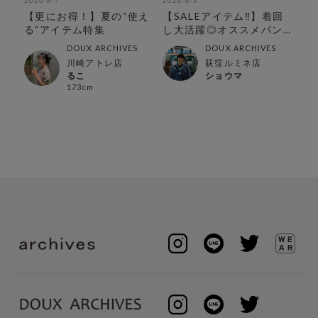
2026-8-7
2026-8-3
202
活
【更にお得！】夏の“使え
【SALEアイテム‼︎】着回
【
!!
る”アイテム特集
し大活躍◎オススメパン
人
ツ特集‼︎
DOUX ARCHIVES
DOUX ARCHIVES
川崎アトレ店
荻窪ルミネ店
るこ
ショウマ
173cm