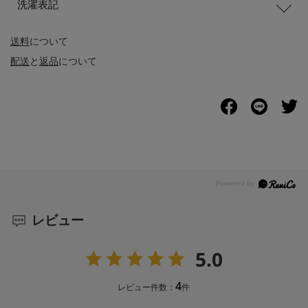
洗濯表記
送料
について
配送
と
返品
について
レビュー
5.0
4
レビュー件数：
件