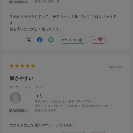
都道府県:
神奈川県
生地がサラサラしていて、汗でペッタリ肌に着くことはなさそうで
す。
裾も広いので涼しく着られます。
参考になった
0
Like!
0
2026.5.22
履きやすい
サイズ：S
カラー：BEIGE
ユミ
年代:
40代
性別:
女性
身長:
151～155cm
体型:
ふつう
靴のサイズ:
24cm
普段の服のサイズ:
M
都道府県:
福島県
ウエストゴムで履きやすい。とても軽い。