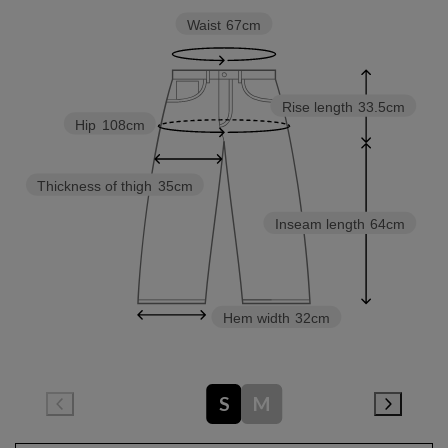
Waist
67cm
Rise length
33.5cm
Hip
108cm
Thickness of thigh
35cm
Inseam length
64cm
Hem width
32cm
S
M