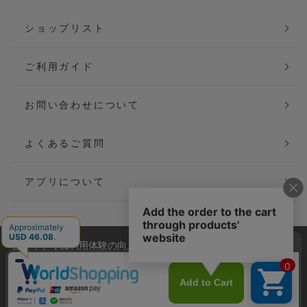
ショップリスト
ご利用ガイド
お問い合わせについて
よくあるご質問
アプリについて
当サイトでは利用体験の向上およびコンテンツの最適な提供、ト
会社概要
特定商取引法に基づく表記
ラフィックの分析を目的としてCookieを使用しています。
サイトの閲覧を継続された場合、Cookieの利用に同意したことも
ご利用規約
個人情報保護方針
のといたします。
詳細については
プライバシーポリシー
をご確認ください。