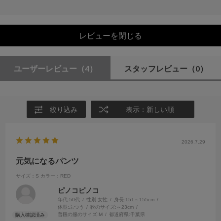
レビューを閉じる
ユーザーレビュー
（4）
スタッフレビュー
（0）
絞り込み
表示：新しい順
2026.7.29
元気になるパンツ
サイズ：S
カラー：RED
ピノコピノコ
年代:
50代
性別:
女性
身長:
151～155cm
体型:
ふつう
靴のサイズ:
～23cm
普段の服のサイズ:
M
都道府県:
千葉県