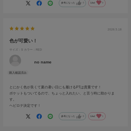
参考になった
0
Like!
0
2026.5.18
色が可愛い！
サイズ：S
カラー：RED
no name
とにかく色が良くて夏の暑い日にも履けるPTは貴重です！
ポケットもついてるので、ちょっと入れたい、と言う時に助かりま
す。
ヘビロテ決定です！
参考になった
0
Like!
1