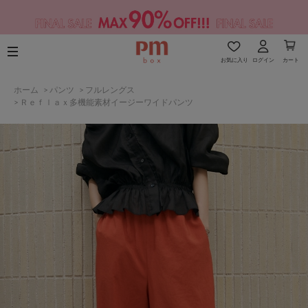
お気に入り
ログイン
カート
ホーム
>
パンツ
>
フルレングス
>
Ｒｅｆｌａｘ多機能素材イージーワイドパンツ