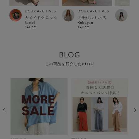
ES
DOUX ARCHIVES
DOUX ARCHIVES
DOU
カメイドクロック
北千住ルミネ店
横浜
kamei
Kobayan
non
160cm
163cm
157
BLOG
この商品を紹介したBLOG