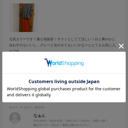
元気カラーです！着心地抜群！サラッとしてて涼しい！白と爽やかに
合わすのもいいし、グレーと合わせてもいいかなーととてもお気に入
りです。
参考になった
0
Like!
0
2026.6.3
サラサラな生地
サイズ：S
カラー：BLACK
なぁん
年代:
60代
性別:
女性
身長:
151～155cm
体型:
小柄
靴のサイズ:
～23cm
普段の服のサイズ:
L