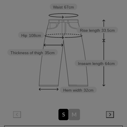
Waist
67cm
Rise length
33.5cm
Hip
108cm
Thickness of thigh
35cm
Inseam length
64cm
Hem width
32cm
S
M