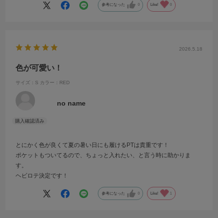
参考になった
0
Like!
0
2026.5.18
色が可愛い！
サイズ：S
カラー：RED
no name
とにかく色が良くて夏の暑い日にも履けるPTは貴重です！
ポケットもついてるので、ちょっと入れたい、と言う時に助かりま
す。
ヘビロテ決定です！
参考になった
0
Like!
1