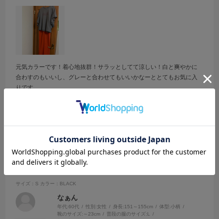
元気カラーです！着心地抜群！サラッとしてて涼しい！白と爽やかに
合わすのもいいし、グレーと合わせてもいいかなーととてもお気に入
りです。
参考になった
0
Like!
0
2026.6.3
サラサラな生地
サイズ：S
カラー：BLACK
なぁん
年代:
60代
性別:
女性
身長:
151～155cm
体型:
小柄
靴のサイズ:
～23cm
普段の服のサイズ:
L