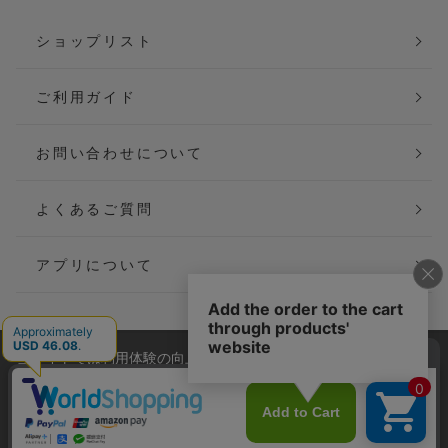
ショップリスト
ご利用ガイド
お問い合わせについて
よくあるご質問
アプリについて
当サイトでは利用体験の向上およびコンテンツの最適な提供、ト
会社概要
特定商取引法に基づく表記
ラフィックの分析を目的としてCookieを使用しています。
サイトの閲覧を継続された場合、Cookieの利用に同意したことも
ご利用規約
個人情報保護方針
のといたします。
詳細については
プライバシーポリシー
をご確認ください。