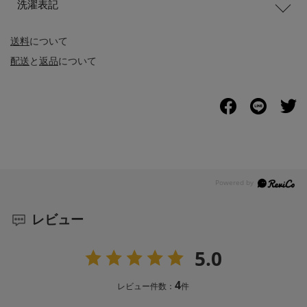
洗濯表記
送料
について
配送
と
返品
について
レビュー
5.0
4
レビュー件数：
件