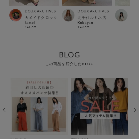
ES
DOUX ARCHIVES
DOUX ARCHIVES
DOU
カメイドクロック
北千住ルミネ店
横浜
kamei
Kobayan
non
160cm
163cm
157
BLOG
この商品を紹介したBLOG