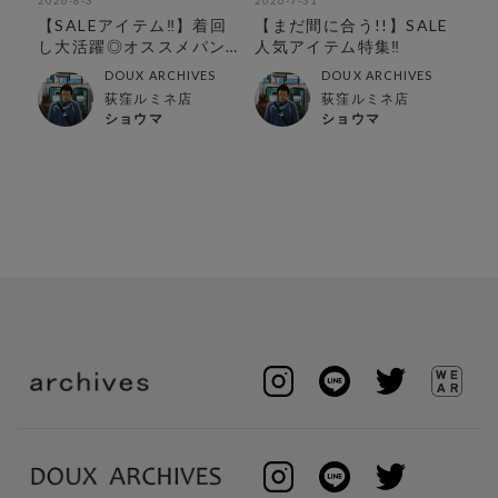
2026-8-3
2026-7-31
202
！
【SALEアイテム‼︎】着回
【まだ間に合う!!】SALE
【
し大活躍◎オススメパン
人気アイテム特集‼︎
持
ツ特集‼︎
特
DOUX ARCHIVES
DOUX ARCHIVES
荻窪ルミネ店
荻窪ルミネ店
ショウマ
ショウマ