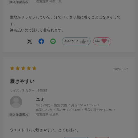
都道府県:
神奈川県
生地がサラサラしていて、汗でペッタリ肌に着くことはなさそうで
す。
裾も広いので涼しく着られます。
参考になった
0
Like!
0
2026.5.22
履きやすい
サイズ：S
カラー：BEIGE
ユミ
年代:
40代
性別:
女性
身長:
151～155cm
体型:
ふつう
靴のサイズ:
24cm
普段の服のサイズ:
M
都道府県:
福島県
ウエストゴムで履きやすい。とても軽い。