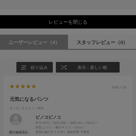
レビューを閉じる
ユーザーレビュー
（4）
スタッフレビュー
（0）
絞り込み
表示：新しい順
2026.7.29
元気になるパンツ
サイズ：S
カラー：RED
ピノコピノコ
年代:
50代
性別:
女性
身長:
151～155cm
体型:
ふつう
靴のサイズ:
～23cm
普段の服のサイズ:
M
都道府県:
千葉県