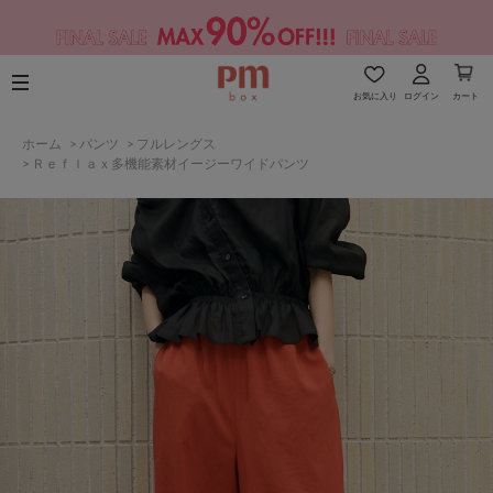
お気に入り
ログイン
カート
ホーム
>
パンツ
>
フルレングス
>
Ｒｅｆｌａｘ多機能素材イージーワイドパンツ