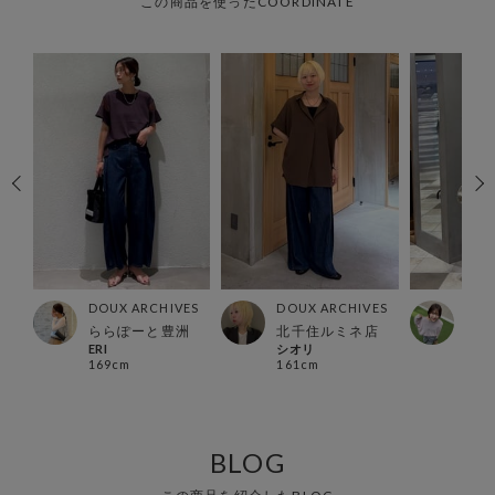
この商品を使ったCOORDINATE
ES
DOUX ARCHIVES
DOUX ARCHIVES
DOU
所沢
ららぽーと豊洲
北千住ルミネ店
グラ
ERI
シオリ
こ 
169cm
161cm
158
BLOG