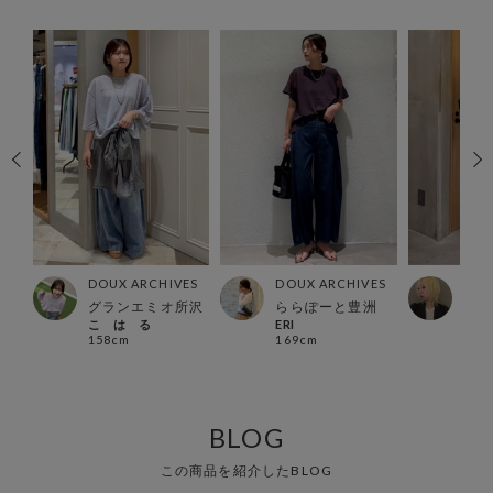
ES
DOUX ARCHIVES
DOUX ARCHIVES
DOU
所沢
グランエミオ所沢
ららぽーと豊洲
北千
こ は る
ERI
シオ
158cm
169cm
161
BLOG
この商品を紹介したBLOG