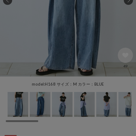
49
model:H168 サイズ：M カラー：BLUE