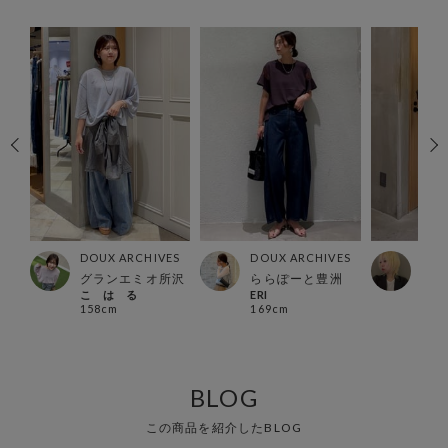
ES
DOUX ARCHIVES
DOUX ARCHIVES
DOU
所沢
グランエミオ所沢
ららぽーと豊洲
北千
こ は る
ERI
シオ
158cm
169cm
161
BLOG
この商品を紹介したBLOG