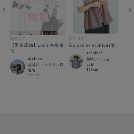
2026-5-7
2026-4-24
202
【限定店舗】Liora 特集💎
🌸Liora by archives🌸
🫧
archives
archives
川崎アトレ店
saki
越谷レイクタウン店
168cm
なち
153cm