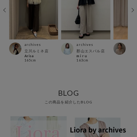
archives
archives
arc
店
立川ルミネ店
郡山エスパル店
吉祥
Arisa
m i r u
mas
165cm
163cm
155
BLOG
この商品を紹介したBLOG