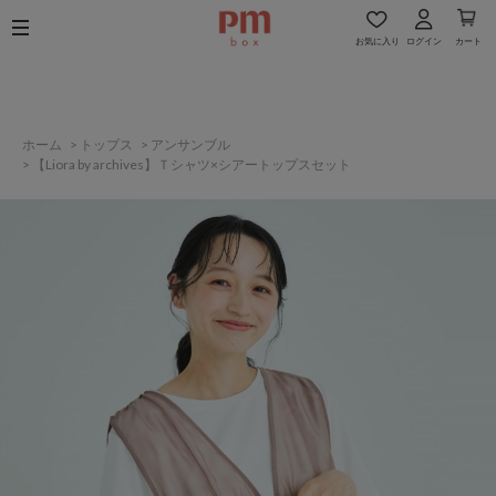
お気に入り
ログイン
カート
ホーム
>
トップス
>
アンサンブル
>
【Liora by archives】Ｔシャツ×シアートップスセット