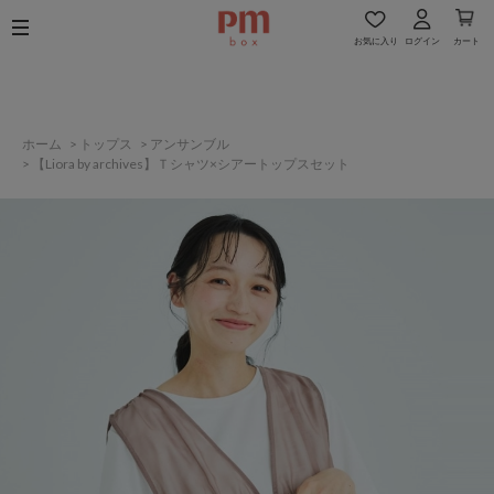
お気に入り
ログイン
カート
ホーム
>
トップス
>
アンサンブル
>
【Liora by archives】Ｔシャツ×シアートップスセット