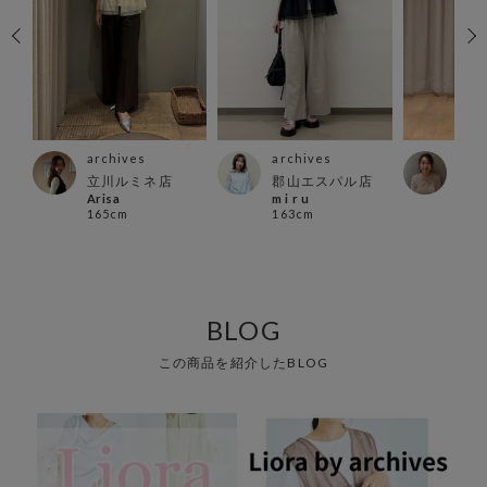
archives
archives
arc
店
立川ルミネ店
郡山エスパル店
吉祥
Arisa
m i r u
mas
165cm
163cm
155
BLOG
この商品を紹介したBLOG