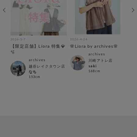
2026-5-7
2026-4-24
202
【限定店舗】Liora 特集💎
🌸Liora by archives🌸
🫧
archives
archives
川崎アトレ店
saki
越谷レイクタウン店
168cm
なち
153cm