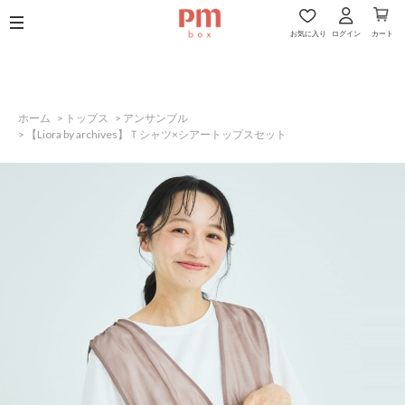
お気に入り
ログイン
カート
ホーム
>
トップス
>
アンサンブル
>
【Liora by archives】Ｔシャツ×シアートップスセット