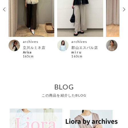
archives
archives
arc
店
立川ルミネ店
郡山エスパル店
吉祥
Arisa
m i r u
mas
165cm
163cm
155
BLOG
この商品を紹介したBLOG