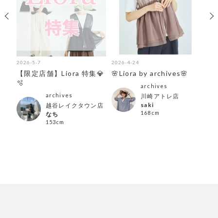
2026-5-7
2026-4-24
202
【限定店舗】Liora 特集💎
🌸Liora by archives🌸
🫧
archives
archives
川崎アトレ店
saki
越谷レイクタウン店
168cm
なち
153cm