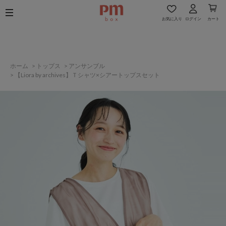
お気に入り
ログイン
カート
ホーム
>
トップス
>
アンサンブル
>
【Liora by archives】Ｔシャツ×シアートップスセット