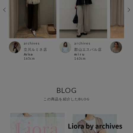
archives
archives
arc
店
立川ルミネ店
郡山エスパル店
吉祥
Arisa
m i r u
mas
165cm
163cm
155
BLOG
この商品を紹介したBLOG