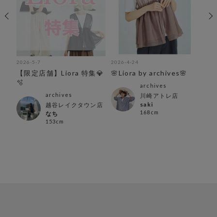
2026-5-7
2026-4-24
202
【限定店舗】Liora 特集💎
🌸Liora by archives🌸
🫧
archives
archives
川崎アトレ店
saki
越谷レイクタウン店
168cm
なち
153cm