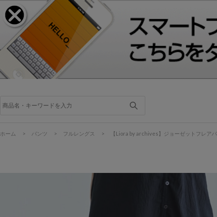
ホーム
>
パンツ
>
フルレングス
>
【Liora by archives】ジョーゼットフレア