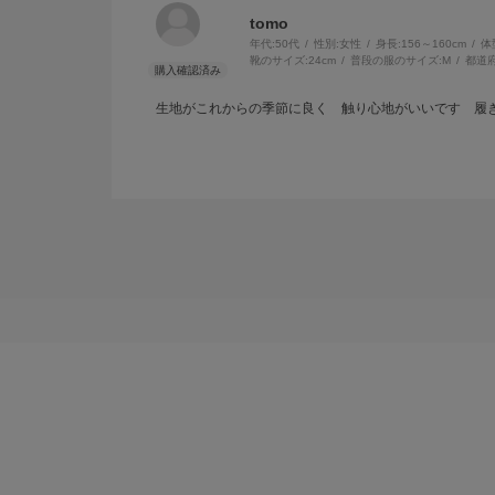
tomo
年代:
50代
性別:
女性
身長:
156～160cm
体
靴のサイズ:
24cm
普段の服のサイズ:
M
都道府
生地がこれからの季節に良く 触り心地がいいです 履き