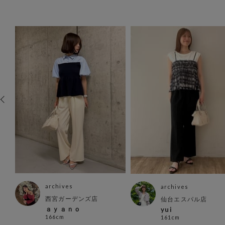
archives
archives
西宮ガーデンズ店
仙台エスパル店
ａｙａｎｏ
yui
166cm
161cm