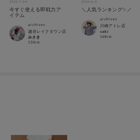
2026-7-24
2026-6-4
今すぐ使える即戦力ア
＼人気ランキング✨／
イテム
archives
archives
川崎アトレ店
越谷レイクタウン店
saki
168cm
みさき
150cm