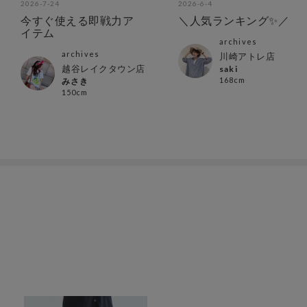
2026-7-24
2026-6-4
今すぐ使える即戦力ア
＼人気ランキング✨／
イテム
archives
archives
川崎アトレ店
越谷レイクタウン店
saki
168cm
みさき
150cm