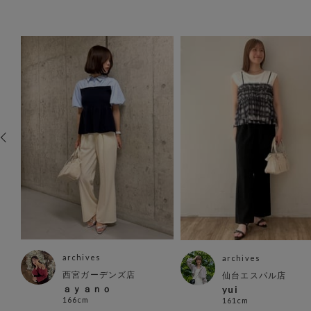
archives
archives
西宮ガーデンズ店
仙台エスパル店
ａｙａｎｏ
yui
166cm
161cm