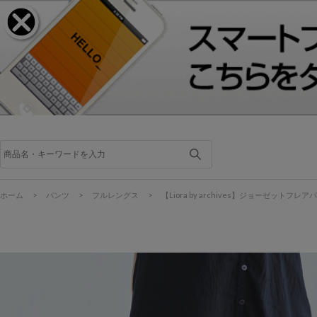
ホーム
>
パンツ
>
フルレングス
>
【Liora by archives】ジョーゼットフレア