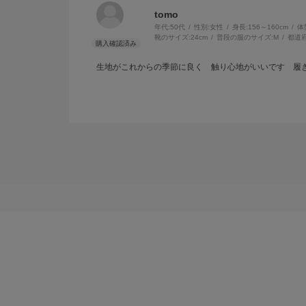
tomo
年代:
50代
性別:
女性
身長:
156～160cm
体
靴のサイズ:
24cm
普段の服のサイズ:
M
都道府
生地がこれからの季節に良く 触り心地がいいです 履き