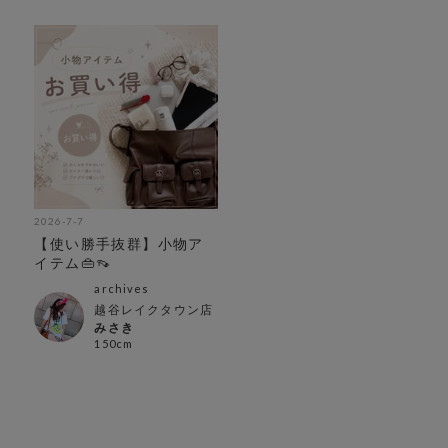
2026-7-7
【使い勝手抜群】小物ア
イテム👜👡
archives
越谷レイクタウン店
みさき
150cm