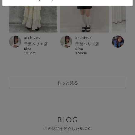
archives
archives
arc
千葉ペリエ店
千葉ペリエ店
アミ
Rina
Rina
ミナ
150cm
150cm
151
もっと見る
BLOG
この商品を紹介したBLOG