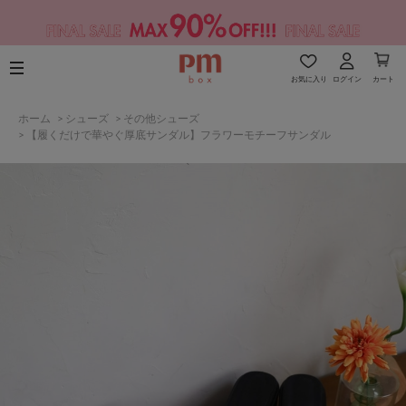
お気に入り
ログイン
カート
ホーム
>
シューズ
>
その他シューズ
>
【履くだけで華やぐ厚底サンダル】フラワーモチーフサンダル