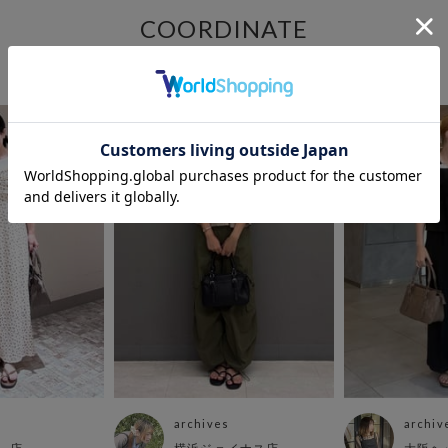
COORDINATE
この商品を使ったCOORDINATE
archives
archiv