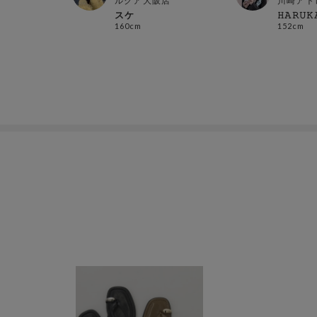
ルクア大阪店
川崎アト
スケ
𝙷𝙰𝚁𝚄𝙺
160cm
152cm