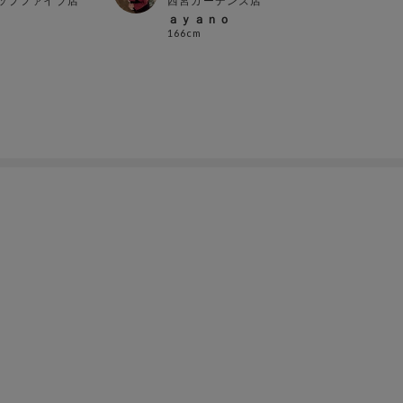
ップファイブ店
西宮ガーデンズ店
西宮
ａｙａｎｏ
ａｙ
166cm
166c