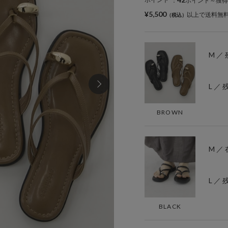
：
ポイント～獲得
¥5,500
以上で送料無
M ／ 
L ／ 
BROWN
M ／
L ／ 
BLACK