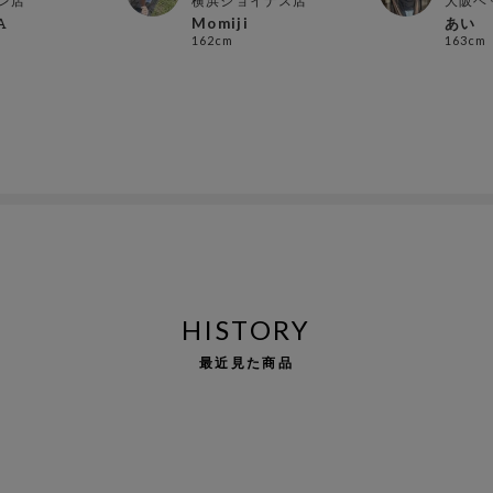
レ店
横浜ジョイナス店
大阪ヘ
𝙰
Momiji
あい
162cm
163cm
HISTORY
最近見た商品