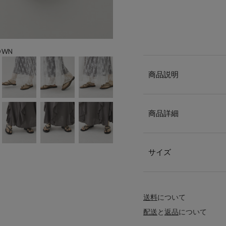
OWN
商品説明
商品詳細
サイズ
送料
について
配送
と
返品
について