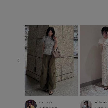
archives
archives