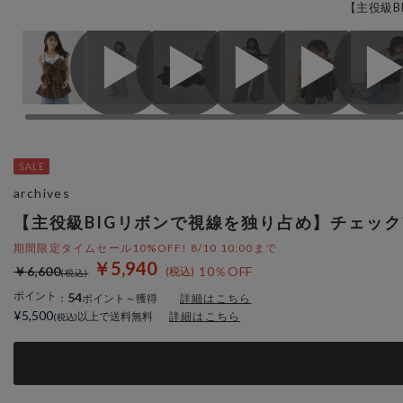
【主役級B
archives
【主役級BIGリボンで視線を独り占め】チェッ
期間限定タイムセール10%OFF! 8/10 10:00まで
￥5,940
￥6,600
10％OFF
ポイント
54
：
ポイント～獲得
詳細はこちら
¥5,500
以上で送料無料
詳細はこちら