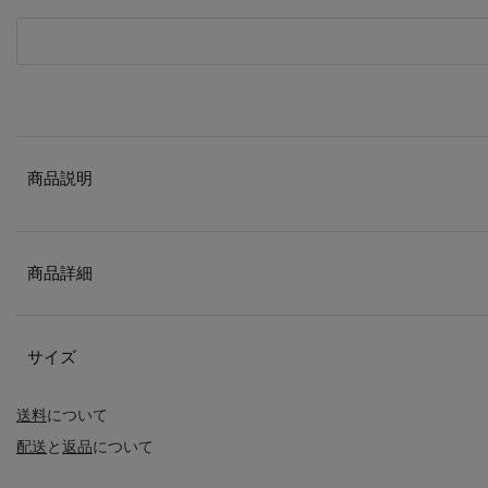
商品説明
商品詳細
サイズ
送料
について
配送
と
返品
について