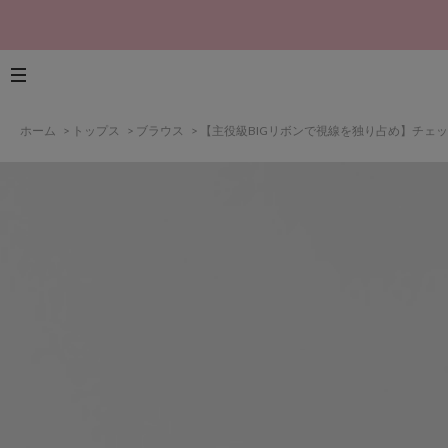
ホーム
>
トップス
>
ブラウス
>
【主役級BIGリボンで視線を独り占め】チェ