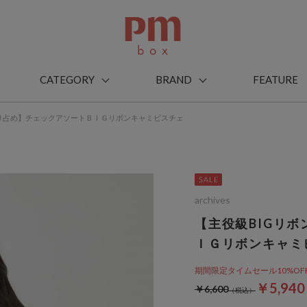
CATEGORY
BRAND
FEATURE
独り占め】チェックアソートＢＩＧリボンキャミビスチェ
archives
【主役級BIGリ
ＩＧリボンキャミ
期間限定タイムセール10%OFF! 8
￥5,94
￥6,600