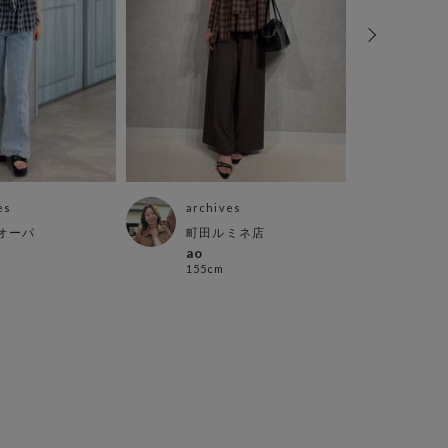
es
archives
arch
オーパ
町田ルミネ店
mo
ao
まな
155cm
152c