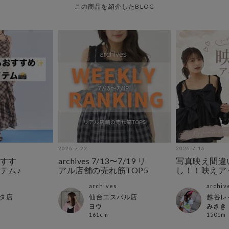
この商品を紹介したBLOG
2026-7-22
2026-7-16
すす
archives 7/13〜7/19 リ
写真映え間違
テム♪
アル店舗の売れ筋TOP5
し！！映えア
archives
archiv
タ店
仙台エスパル店
越谷レ
ヨウ
みさき
161cm
150cm