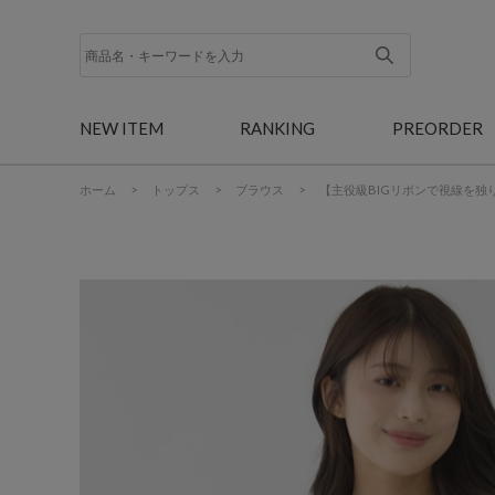
NEW ITEM
RANKING
PREORDER
ホーム
>
トップス
>
ブラウス
>
【主役級BIGリボンで視線を