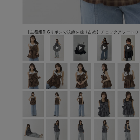
【主役級BIGリボンで視線を独り占め】チェックアソートＢＩ