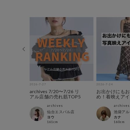
2026-7-27
2026-7-24
予約受
archives 7/20〜7/26 リ
お出かけにもお
アル店舗の売れ筋TOP5
め！着映えアイ
archives
archives
ル店
仙台エスパル店
池袋アル
ヨウ
カナ
161cm
160cm