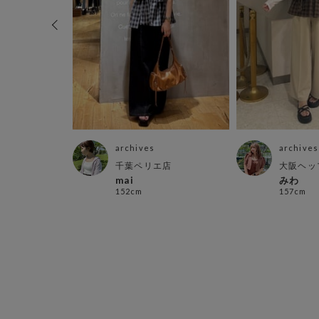
archives
archives
ル店
千葉ペリエ店
大阪ヘッ
mai
みわ
152cm
157cm