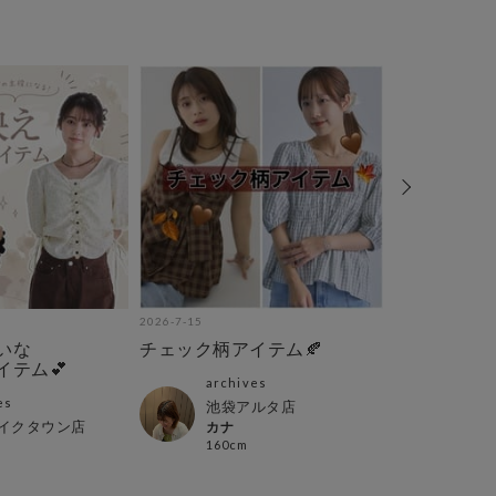
2026-7-15
2026-7-14
いな
チェック柄アイテム🍂
archives 7/6
イテム💕
ル店舗の売れ
archives
es
arch
池袋アルタ店
イクタウン店
仙台
カナ
160cm
ヨウ
161c