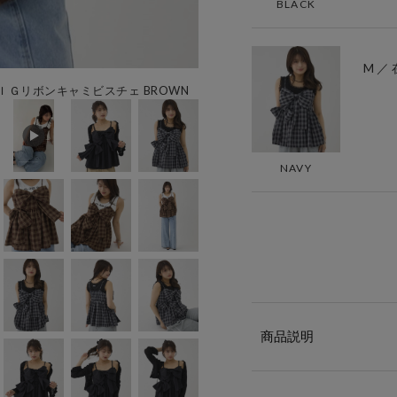
BLACK
M ／
Ｇリボンキャミビスチェ BROWN
NAVY
商品説明