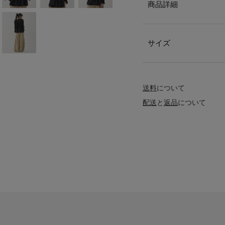
商品詳細
サイズ
送料
について
配送
と
返品
について