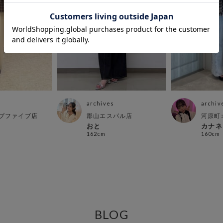
archives
archiv
プファイブ店
郡山エスパル店
河原町
おと
カナネ
162cm
160cm
BLOG