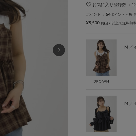
お気に入り登録数
：
1
54
ポイント
：
ポイント～獲得
¥5,500
以上で送料無
M ／
BROWN
M ／