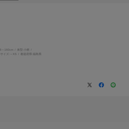
56～160cm
体型:
小柄
サイズ:
～XS
都道府県:
福島県