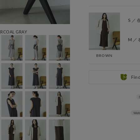
S ／
RCOAL GRAY
M ／
BROWN
Fin
Widt