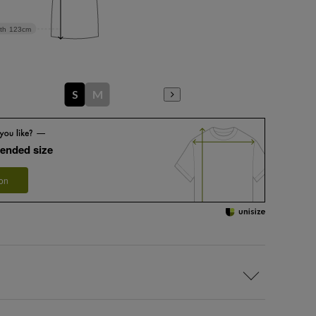
th
123cm
S
M
ended size
 on