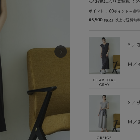
お気に入り登録数
：
5
60
ポイント
：
ポイント～獲得
¥5,500
以上で送料無
S ／
M ／
CHARCOAL
GRAY
S ／ 
M ／ 
GREIGE