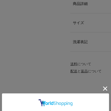
商品詳細
サイズ
洗濯表記
送料
について
配送
と
返品
について