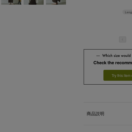
Leng
Check the recomm
Try this item
商品説明