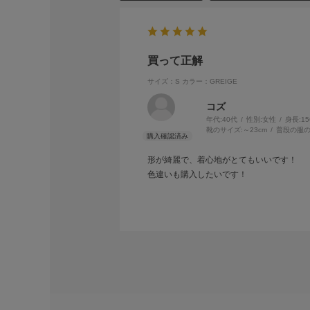
買って正解
サイズ：S
カラー：GREIGE
コズ
年代:
40代
性別:
女性
身長:
1
靴のサイズ:
～23cm
普段の服の
形が綺麗で、着心地がとてもいいです！
色違いも購入したいです！