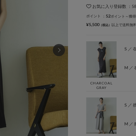
お気に入り登録数
：
5
52
ポイント
：
ポイント～獲得
¥5,500
以上で送料無
S ／
M ／
CHARCOAL
GRAY
S ／ 
M ／ 