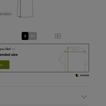
th
123cm
S
M
ended size
 on