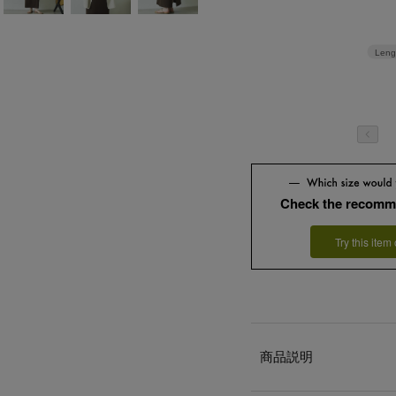
Leng
Check the recomm
Try this item
商品説明