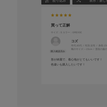
絞り込み
表示：新し
買って正解
サイズ：S
カラー：GREIGE
コズ
年代:
40代
性別:
女性
身長:
1
靴のサイズ:
～23cm
普段の服の
形が綺麗で、着心地がとてもいいです！
色違いも購入したいです！