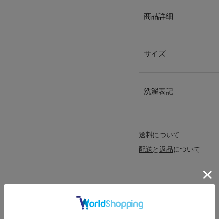
商品詳細
サイズ
洗濯表記
送料
について
配送
と
返品
について