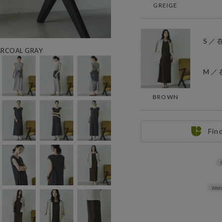
GREIGE
S ／
RCOAL GRAY
M ／
BROWN
Fin
Widt