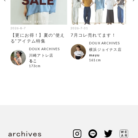
2026-8-7
2026-7-31
202
◎着
【更にお得！】夏の“使え
7月コレ売れてます！
【
特
る”アイテム特集
躍
DOUX ARCHIVES
DOUX ARCHIVES
横浜ジョイナス店
mayu
川崎アトレ店
161cm
るこ
173cm