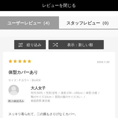
レビューを閉じる
ユーザーレビュー
（4）
スタッフレビュー
（0）
絞り込み
表示：新しい順
2026.7.30
体型カバーあり
サイズ：F
カラー：BLACK
大人女子
年代:
50代
性別:
女性
身長:
156～160cm
体型:
大柄
靴のサイズ:
24cm
普段の服のサイズ:
XL～
都道府県:
東京都
スッキリ着られて、二の腕もさりげなくカバー。