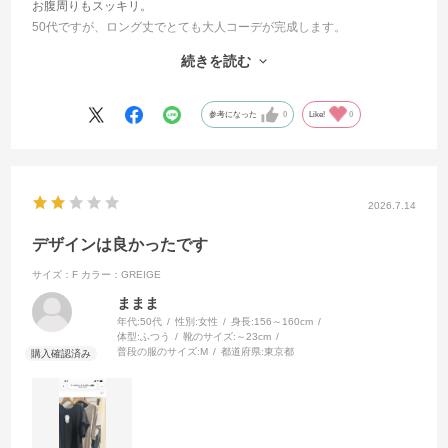
お腹周りもスッキリ。
50代ですが、ロング丈でとても大人コーデが完成します。
アクセサリーで雰囲気も変わると思うので、じゃんじゃん着たい時お
続きを読む
もいます。
色展開がもう少しバリエーションがあると嬉しいかも。
参考になった
0
Like!
0
2026.7.14
デザインは良かったです
サイズ：F
カラー：GREIGE
ままま
年代:
50代
性別:
女性
身長:
156～160cm
体型:
ふつう
靴のサイズ:
～23cm
普段の服のサイズ:
M
都道府県:
東京都