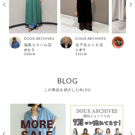
ES
DOUX ARCHIVES
DOUX ARCHIVES
DOU
店
福島エスパル店
北千住ルミネ店
カメ
かとう
シオリ
kame
160cm
161cm
160
BLOG
この商品を紹介したBLOG