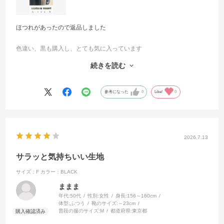
ほつれがあったので返品しました
色違い、黒も購入し、とても気に入っています
続きを読む
グレージュを来たかった日に間に合わないので返品にしてもらいまし
たが、生地も接触冷感なので暑い日にもサラッと着られそうです
参考になった
0
Like!
0
2026.7.13
サラッと気持ちいい生地
サイズ：F
カラー：BLACK
ままま
年代:
50代
性別:
女性
身長:
156～160cm
体型:
ふつう
靴のサイズ:
～23cm
普段の服のサイズ:
M
都道府県:
東京都