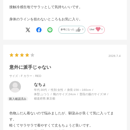
接触冷感生地でサラッとして気持ちいいです。
身体のラインを拾わないところもお気に入り。
参考になった
0
Like!
0
2026.7.4
意外に派手じゃない
サイズ：F
カラー：RED
なちょ
年代:
30代
性別:
女性
身長:
156～160cm
体型:
ふつう
靴のサイズ:
24cm
普段の服のサイズ:
M
都道府県:
東京都
色物ふだん着ないので悩みましたが、馴染みが良くて気に入ってま
す。
軽くてサラサラで着やすくて丈もちょうど良いです。