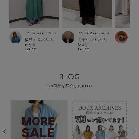
ES
DOUX ARCHIVES
DOUX ARCHIVES
DOU
店
福島エスパル店
北千住ルミネ店
カメ
かとう
シオリ
kame
160cm
161cm
160
BLOG
この商品を紹介したBLOG