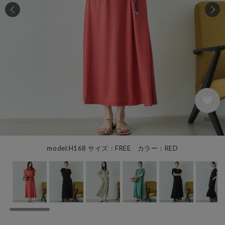
62
model:H168 サイズ：FREE カラー：RED