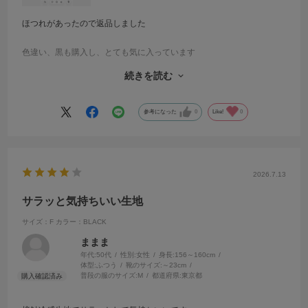
ほつれがあったので返品しました
色違い、黒も購入し、とても気に入っています
続きを読む
グレージュを来たかった日に間に合わないので返品にしてもらいまし
たが、生地も接触冷感なので暑い日にもサラッと着られそうです
参考になった
0
Like!
0
2026.7.13
サラッと気持ちいい生地
サイズ：F
カラー：BLACK
ままま
年代:
50代
性別:
女性
身長:
156～160cm
体型:
ふつう
靴のサイズ:
～23cm
普段の服のサイズ:
M
都道府県:
東京都