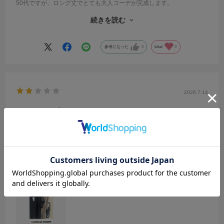
50代ですが、ロング丈でとても大人コーデが完成します。
アクセサリーで雰囲気も変わると思うので、じゃんじゃん着たい時お
続きを読む
もいます。
色展開がもう少しバリエーションがあると嬉しいかも。
参考になった
0
Like!
0
2026.7.14
デザインは良かったです
サイズ：F
カラー：GREIGE
ままま
年代:
50代
性別:
女性
身長:
156～160cm
体型:
ふつう
靴のサイズ:
～23cm
普段の服のサイズ:
M
都道府県:
東京都