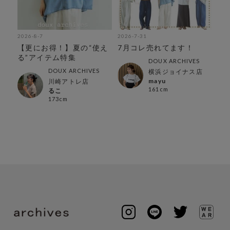
2026-8-7
2026-7-31
202
◎着
【更にお得！】夏の“使え
7月コレ売れてます！
【
特
る”アイテム特集
躍
DOUX ARCHIVES
DOUX ARCHIVES
横浜ジョイナス店
mayu
川崎アトレ店
161cm
るこ
173cm