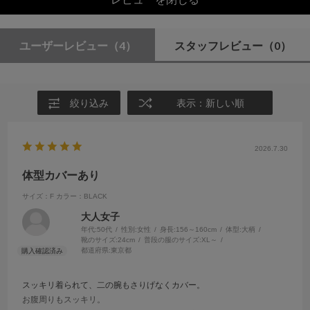
ユーザーレビュー
（4）
スタッフレビュー
（0）
絞り込み
表示：新しい順
2026.7.30
体型カバーあり
サイズ：F
カラー：BLACK
大人女子
年代:
50代
性別:
女性
身長:
156～160cm
体型:
大柄
靴のサイズ:
24cm
普段の服のサイズ:
XL～
都道府県:
東京都
スッキリ着られて、二の腕もさりげなくカバー。
お腹周りもスッキリ。