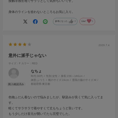
接触冷感生地でサラッとして気持ちいいです。
身体のラインを拾わないところもお気に入り。
参考になった
0
Like!
0
2026.7.4
意外に派手じゃない
サイズ：F
カラー：RED
なちょ
年代:
30代
性別:
女性
身長:
156～160cm
体型:
ふつう
靴のサイズ:
24cm
普段の服のサイズ:
M
都道府県:
東京都
色物ふだん着ないので悩みましたが、馴染みが良くて気に入ってま
す。
軽くてサラサラで着やすくて丈もちょうど良いです。
もう少しだけ首元が開いてたら完璧でした。