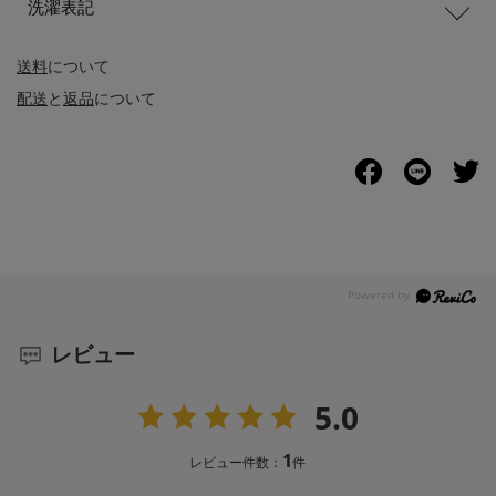
洗濯表記
送料
について
配送
と
返品
について
レビュー
5.0
1
レビュー件数：
件