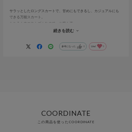
サラッとしたロングスカートで、甘めにもできるし、カジュアルにも
できる万能スカート。
もちろんウエストゴムなので、お腹も楽。
一緒に買ったadidasのＴシャツと合わせて、スニーカーとかスポーツ
続きを読む
サンダルでカジュアルコーデしてお出かけしたいです。
参考になった
0
Like!
0
COORDINATE
この商品を使ったCOORDINATE