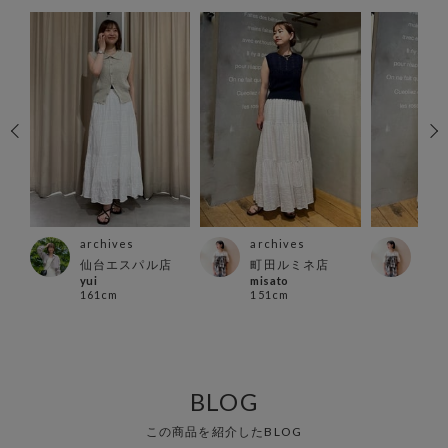
archives
archives
arc
ズ店
仙台エスパル店
町田ルミネ店
町田
yui
misato
misa
161cm
151cm
151
BLOG
この商品を紹介したBLOG