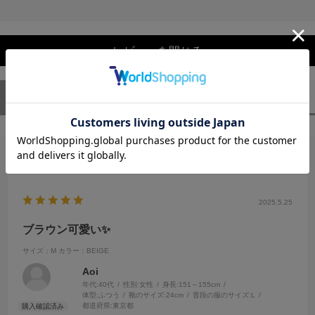
レビューを閉じる
ユーザーレビュー
（1）
スタッフレビュー
（0）
絞り込み
表示：新しい順
2025.5.25
ブラウン可愛い✨
サイズ：M
カラー：BEIGE
Aoi
年代:
40代
性別:
女性
身長:
151～155cm
体型:
ふつう
靴のサイズ:
24cm
普段の服のサイズ:
L
都道府県:
東京都