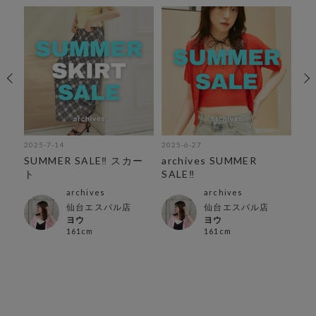
2025-7-14
2025-6-27
202
紹
SUMMER SALE‼︎ スカー
archives SUMMER
夏
ト
SALE‼︎
archives
archives
仙台エスパル店
仙台エスパル店
ヨウ
ヨウ
161cm
161cm