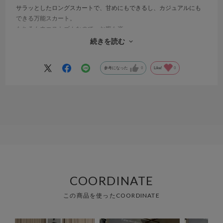
サラッとしたロングスカートで、甘めにもできるし、カジュアルにも
できる万能スカート。
もちろんウエストゴムなので、お腹も楽。
一緒に買ったadidasのＴシャツと合わせて、スニーカーとかスポーツ
続きを読む
サンダルでカジュアルコーデしてお出かけしたいです。
参考になった
0
Like!
0
COORDINATE
この商品を使ったCOORDINATE