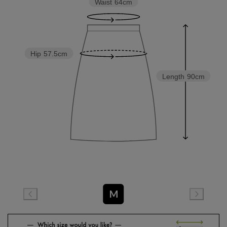
Waist
64cm
Hip
57.5cm
Length
90cm
M