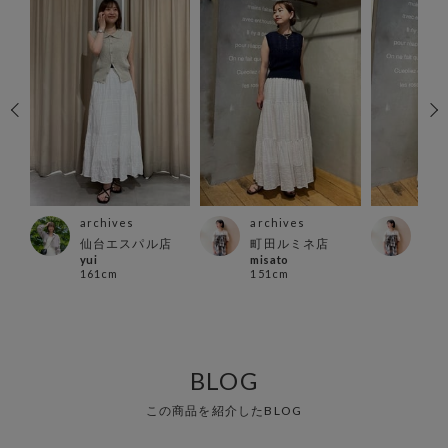
archives
archives
arc
ズ店
仙台エスパル店
町田ルミネ店
町田
yui
misato
misa
161cm
151cm
151
BLOG
この商品を紹介したBLOG