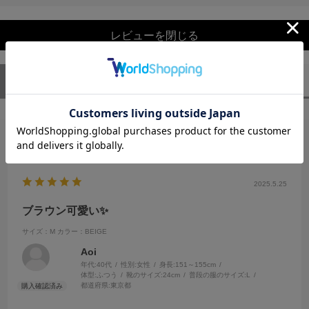
レビューを閉じる
ユーザーレビュー
（1）
スタッフレビュー
（0）
絞り込み
表示：新しい順
2025.5.25
ブラウン可愛い✨
サイズ：M
カラー：BEIGE
Aoi
年代:
40代
性別:
女性
身長:
151～155cm
体型:
ふつう
靴のサイズ:
24cm
普段の服のサイズ:
L
都道府県:
東京都