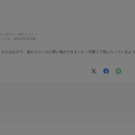
61～165cm
体型:
ふつう
イズ:
M
都道府県:
東京都
くれたおかげで、娘がスムーズに買い物ができました！可愛くて気に入っているよ