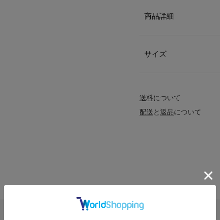
商品詳細
サイズ
送料
について
配送
と
返品
について