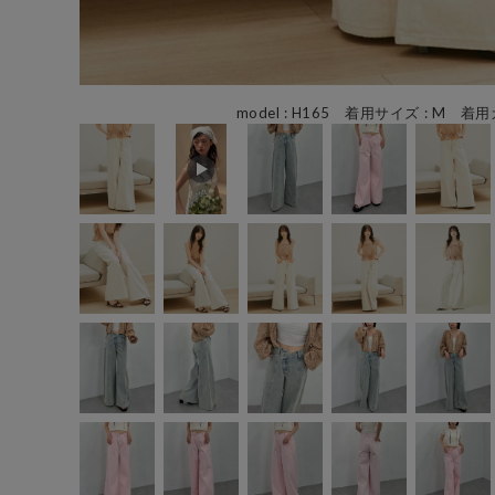
model : H165 着用サイズ : M 着用