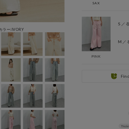
SAX
S ／
カラー:IVORY
M ／
PINK
Fin
Thickn