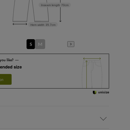
Inseam length
70cm
Hem width
35.7cm
S
M
ended size
 on