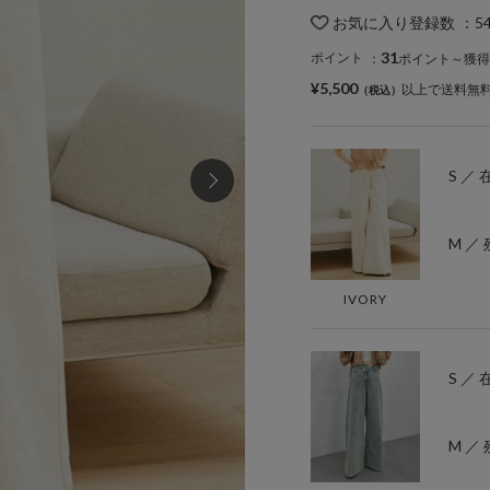
お気に入り登録数
：
5
31
ポイント
：
ポイント～獲得
¥5,500
以上で送料無
S ／
M ／ 
IVORY
S ／
M ／ 