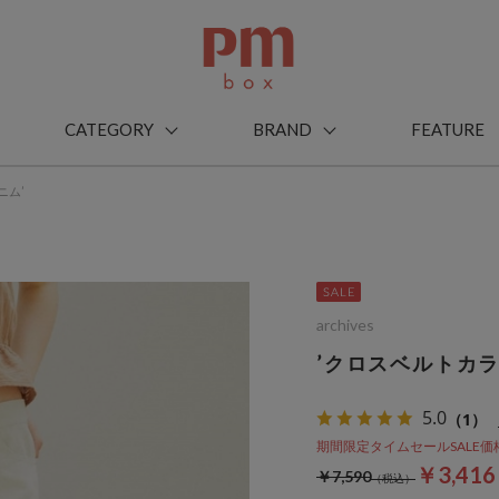
CATEGORY
BRAND
FEATURE
ニム’
archives
’クロスベルトカ
5.0
（1）
期間限定タイムセールSALE価格から
￥3,41
￥7,590