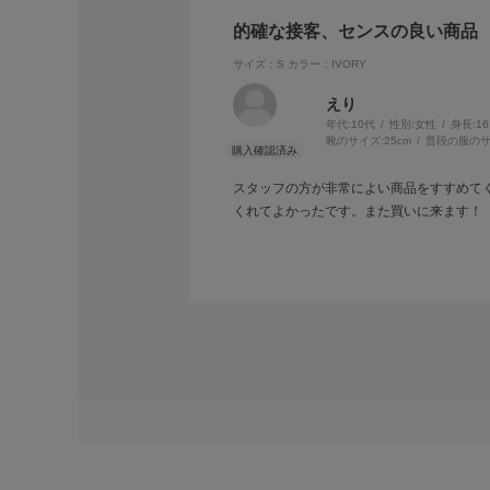
的確な接客、センスの良い商品
サイズ：S
カラー：IVORY
えり
年代:
10代
性別:
女性
身長:
1
靴のサイズ:
25cm
普段の服のサ
スタッフの方が非常によい商品をすすめて
くれてよかったです。また買いに来ます！