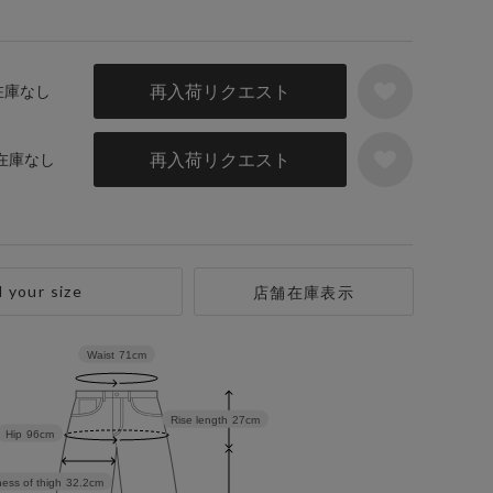
再入荷リクエスト
 在庫なし
再入荷リクエスト
 在庫なし
d your size
店舗在庫表示
Waist
71cm
Rise length
27cm
Hip
96cm
ess of thigh
32.2cm