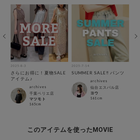
2025-8-3
2025-7-14
202
さらにお得に！夏物SALE
SUMMER SALE‼︎ パンツ
夏
アイテム♪
テ
archives
archives
仙台エスパル店
ヨウ
千葉ペリエ店
161cm
マツモト
165cm
このアイテムを使ったMOVIE