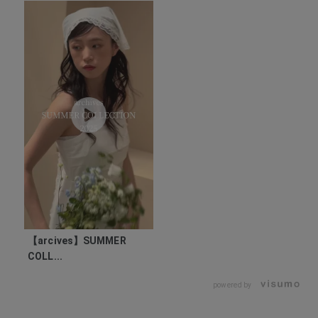
【arcives】SUMMER
COLL...
powered by