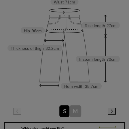
Waist
71cm
Rise length
27cm
Hip
96cm
Thickness of thigh
32.2cm
Inseam length
70cm
Hem width
35.7cm
S
M