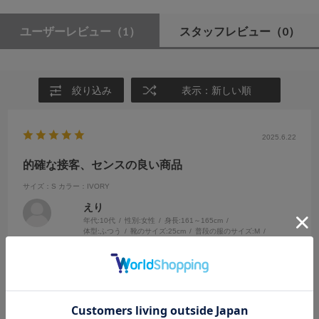
ユーザーレビュー
（1）
スタッフレビュー
（0）
絞り込み
表示：新しい順
2025.6.22
的確な接客、センスの良い商品
サイズ：S
カラー：IVORY
えり
年代:
10代
性別:
女性
身長:
161～165cm
体型:
ふつう
靴のサイズ:
25cm
普段の服のサイズ:
M
都道府県:
東京都
スタッフの方が非常によい商品をすすめてくれたおかげで、娘がスム
ーズに買い物ができました！可愛くて気に入っているようです。色合
わせやアレンジの仕方も教えてくれてよかったです。また買いに来ま