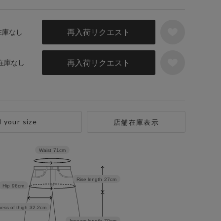
再入荷リクエスト
 在庫なし
再入荷リクエスト
 在庫なし
d your size
店舗在庫表示
Waist
71cm
Rise length
27cm
Hip
96cm
ess of thigh
32.2cm
Inseam length
70cm