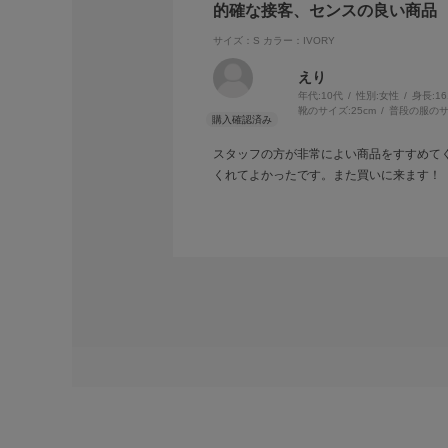
的確な接客、センスの良い商品
サイズ：S
カラー：IVORY
えり
年代:
10代
性別:
女性
身長:
1
靴のサイズ:
25cm
普段の服のサ
スタッフの方が非常によい商品をすすめて
くれてよかったです。また買いに来ます！