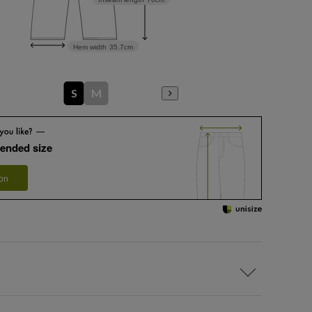
Hem width
35.7cm
S
M
ended size
 on