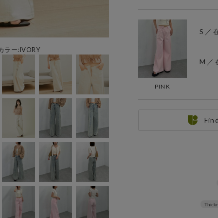
S ／
カラー:IVORY
M ／
PINK
Fin
Thickn