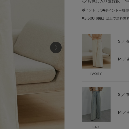
お気に入り登録数
：
5
34
ポイント
：
ポイント～獲得
¥5,500
以上で送料無
S ／
M ／ 
IVORY
S ／
M ／ 
SAX