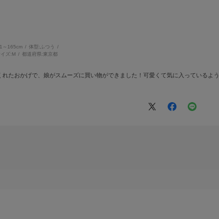
61～165cm
体型:
ふつう
イズ:
M
都道府県:
東京都
くれたおかげで、娘がスムーズに買い物ができました！可愛くて気に入っているよ