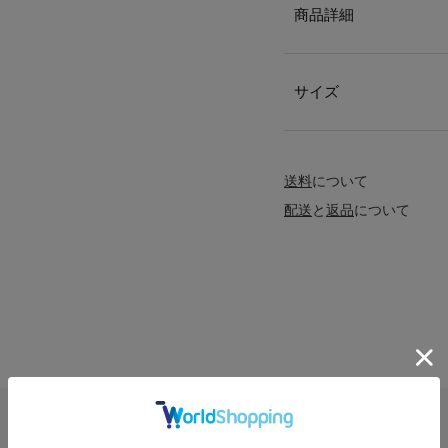
商品詳細
サイズ
送料
について
配送
と
返品
について