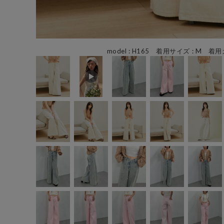
model : H165 着用サイズ : M 着用