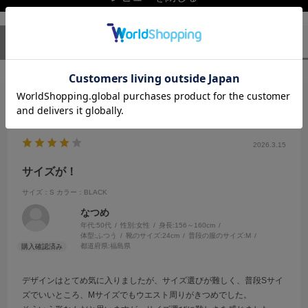
ユーザーレビュー
（1）
スタッフレビュー
（0）
絞り込み
表示：新しい順
2026.3.15
サイズが！
サイズ：S
カラー：BLACK
なつめ
年代:
50代
性別:
女性
身長:
156～160cm
体型:
ふつう
靴のサイズ:
24cm
普段の服のサイズ:
M
都道府県:
福島県
デザインはとてめ気に入りましたが、サイズ選びが難しく、普段Sサイ
ズでいいところ、Мサイズでもウエスト周りがきつめでした。