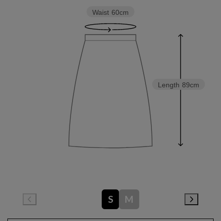
Waist
60cm
Length
89cm
S
M