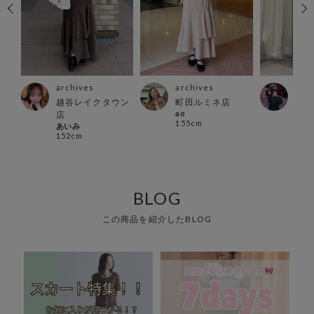
archives
archives
arc
越谷レイクタウン
町田ルミネ店
名古
ao
店
ーモ
155cm
あいみ
yum
152cm
154
BLOG
この商品を紹介したBLOG