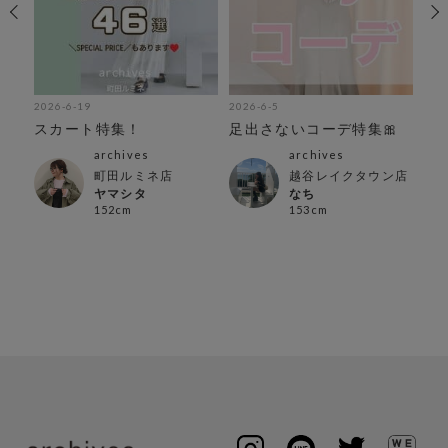
2026-6-19
2026-6-5
202
ル
スカート特集！
足出さないコーデ特集🎀
お
こ
archives
archives
町田ルミネ店
越谷レイクタウン店
ヤマシタ
なち
152cm
153cm